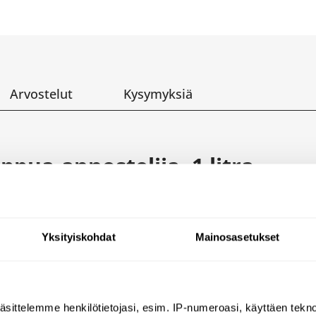
Arvostelut
Kysymyksiä
pua-annostelija, 1 litra
elija upotettavaa asennusta varten.
u kiillotetusta satiinipintaisesta bakteriostaattisest
Yksityiskohdat
Mainosasetukset
la.
äsittelemme henkilötietojasi, esim. IP-numeroasi, käyttäen teknol