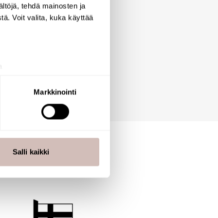
ältöjä, tehdä mainosten ja
ä. Voit valita, kuka käyttää
a
aminen)
ossa
. Voit muuttaa
Markkinointi
 ominaisuuksien tukemiseen
tiikka-alan
ietoja muihin tietoihin, joita
Salli kaikki