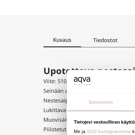
Kuvaus
Tiedostot
Upotettava nestesaip
Viite: 510711S
Seinään asennettava saippua-annost
Nestesaippua-annostelija, valmistett
Suostumus
Lukittava ovi vakio DELABIE-avaimel
Muovisäiliö.
Tietojesi vastuullinen käyttö
Piilotetut kiinnitykset.
Me ja
1022 kumppanimme
k