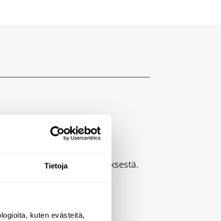
a 304 ruostumattomasta teräksestä.
Tietoja
ogioita, kuten evästeitä,