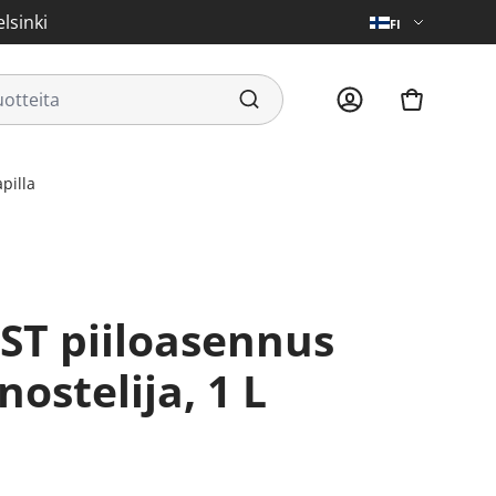
lsinki
FI
pilla
ostelija, 1 L