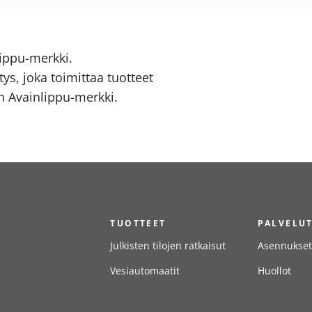
ippu-merkki.
ys, joka toimittaa tuotteet
 Avainlippu-merkki.
TUOTTEET
PALVELU
Julkisten tilojen ratkaisut
Asennukset
Vesiautomaatit
Huollot