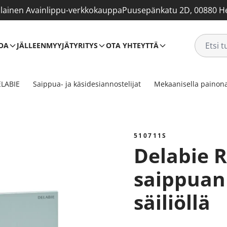
ainen Avainlippu-verkkokauppa
Puusepänkatu 2D, 00880 He
OA
JÄLLEENMYYJÄT
YRITYS
OTA YHTEYTTÄ
LABIE
Saippua- ja käsidesiannostelijat
Mekaanisella painona
510711S
Delabie RST piiloasennus
saippuann
säiliöllä