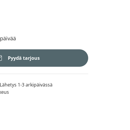
 päivää
Pyydä tarjous
Lähetys 1-3 arkipäivässä
keus