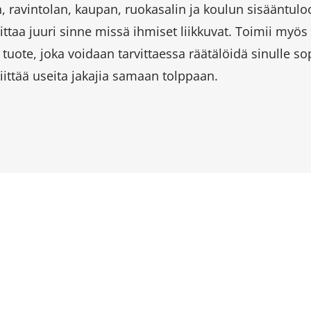
n, ravintolan, kaupan, ruokasalin ja koulun sisääntul
joittaa juuri sinne missä ihmiset liikkuvat. Toimii my
ote, joka voidaan tarvittaessa räätälöidä sinulle sopi
iittää useita jakajia samaan tolppaan.