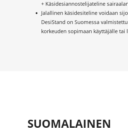
+ Käsidesiannostelijateline sairaala
Jalallinen käsidesiteline voidaan si
DesiStand on Suomessa valmistettu tu
korkeuden sopimaan käyttäjälle tai l
SUOMALAINEN