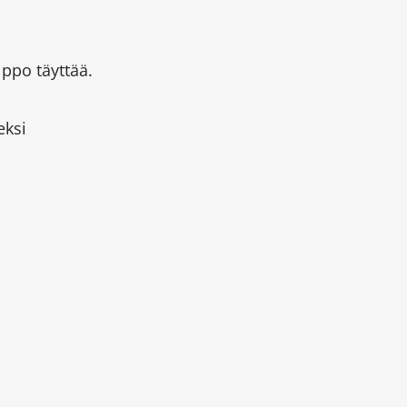
lppo täyttää.
eksi