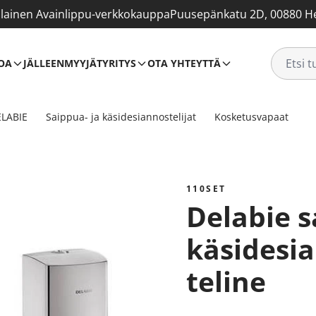
ainen Avainlippu-verkkokauppa
Puusepänkatu 2D, 00880 He
OA
JÄLLEENMYYJÄT
YRITYS
OTA YHTEYTTÄ
LABIE
Saippua- ja käsidesiannostelijat
Kosketusvapaat
110SET
Delabie saippua- ja
käsidesia
teline