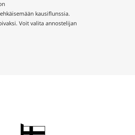
oon
ös ehkäisemään kausiflunssia.
vaksi. Voit valita annostelijan