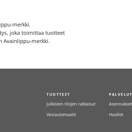
ippu-merkki.
ys, joka toimittaa tuotteet
 Avainlippu-merkki.
TUOTTEET
PALVELU
Julkisten tilojen ratkaisut
Asennukset
Vesiautomaatit
Huollot