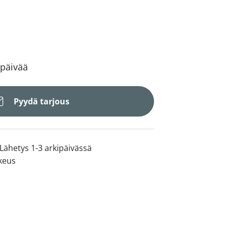
 päivää
Pyydä tarjous
Lähetys 1-3 arkipäivässä
keus