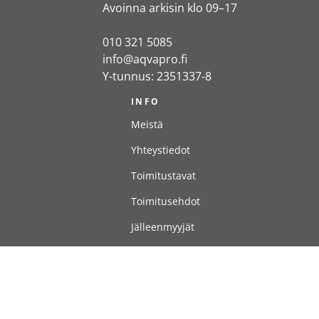
Avoinna arkisin klo 09–17
010 321 5085
info@aqvapro.fi
Y-tunnus: 2351337-8
INFO
Meistä
Yhteystiedot
Toimitustavat
Toimitusehdot
Jälleenmyyjät
Maksutavat
MAKSUTAVAT