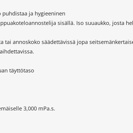
 puhdistaa ja hygieeninen
ippuakoteloannostelija sisällä. Iso suuaukko, josta he
a tai annoskoko säädettävissä jopa seitsemänkertais
vaihdettavissa.
uan täyttötaso
emäiselle 3,000 mPa.s.