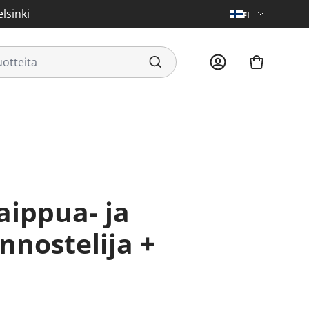
lsinki
FI
nnostelija +