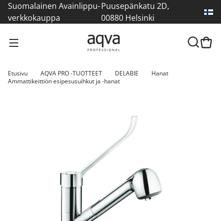
Suomalainen Avainlippu-
Puusepänkatu 2D,
verkkokauppa
00880 Helsinki
Etusivu
AQVA PRO -TUOTTEET
DELABIE
Hanat
Ammattikeittiön esipesusuihkut ja -hanat