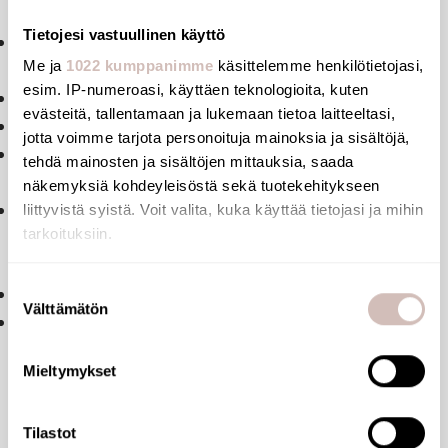
ulkopinta.
Tietojesi vastuullinen käyttö
Kapea joustava letku (sisähalkaisija Ø 6 mm), pieni
Me ja
1022 kumppanimme
käsittelemme henkilötietojasi,
vesitilavuus.
esim. IP-numeroasi, käyttäen teknologioita, kuten
Erityinen vastapaino.
evästeitä, tallentamaan ja lukemaan tietoa laitteeltasi,
PEX-joustoputket F?".
jotta voimme tarjota personoituja mainoksia ja sisältöjä,
Kiinnitys vahvistettu kahdella ruostumattomasta
tehdä mainosten ja sisältöjen mittauksia, saada
teräksestä valmistetulla tangolla.
näkemyksiä kohdeyleisöstä sekä tuotekehitykseen
Mekaaninen sekoittaja ihanteellinen terveydenhuollon
liittyvistä syistä. Voit valita, kuka käyttää tietojasi ja mihin
tarkoituksiin.
tiloihin, vanhainkoteihin ja hoitokoteihin, sairaaloihin ja
klinikoihin.
Jos sallit, haluamme myös tehdä seuraavia:
Suostumuksen
Yhden reiän sekoittaja sopii liikuntarajoitteisille.
Välttämätön
Kerätä tietoja maantieteellisestä sijainnistasi,
valinta
Sekoitin 30 vuoden takuulla.
mahdollisesti muutaman metrin tarkkuudella
Tunnistaa laitteesi skannaamalla sen ominaispiirteitä
Mieltymykset
aktiivisesti (sormenjäljen muodostaminen)
Lue lisää siitä, miten henkilötietojasi käsitellään ja miten
Tilastot
voit määrittää asetuksesi
tiedot-osiossa
. Voit muuttaa