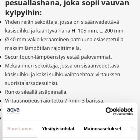
pesuallashana, joka sopii vauvan
kylpyihin:
Yhden reiän sekoittaja, jossa on sisäänvedettävä
käsisuihku ja kääntyvä hana H. 105 mm, L. 200 mm.
Ø 40 mm vakio keraaminen patruuna esiasetetulla
maksimilämpötilan rajoittimella.
Securitouch-lämpöeristys estää palovammat.
Mekaaninen sekoittaja, jossa on sisäänvedettävä
käsisuihku ja kaksi suihkuvaihtoehtoa: virtauksen
suoristaja/sadesuihku.
Runko sileällä sisäpinnalla.
Virtausnopeus rajoitettu 7 l/min 3 barissa.
Kromattu messinkirunko ja hygienialeve L. 175 mm.
BIOSAFE joustava suihkuletku vähentää bakteerien
lisääntymistä: läpinäkyvä polyuretaanijoustava letku
Suostumus
Yksityiskohdat
Mainosasetukset
Tiet
varmistaa vaihdon, jos biofilmi on läsnä, sileä sisä- ja