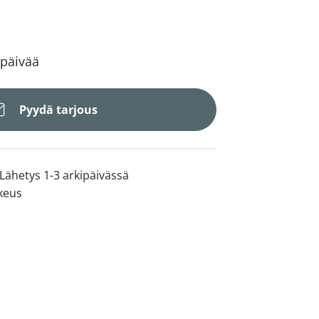
 päivää
Pyydä tarjous
Lähetys 1-3 arkipäivässä
keus