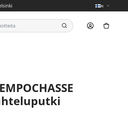
lsinki
FI
hteluputki