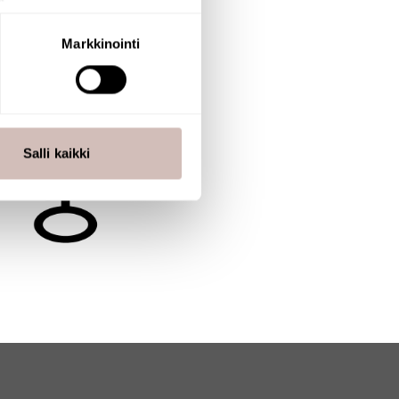
aminen)
ossa
. Voit muuttaa
Markkinointi
 ominaisuuksien tukemiseen
tiikka-alan
ietoja muihin tietoihin, joita
Salli kaikki