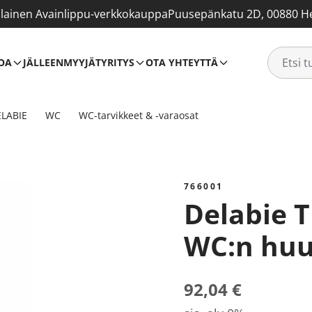
ainen Avainlippu-verkkokauppa
Puusepänkatu 2D, 00880 He
OA
JÄLLEENMYYJÄT
YRITYS
OTA YHTEYTTÄ
LABIE
WC
WC-tarvikkeet & -varaosat
766001
Delabie TEMPOCHASSE
WC:n huu
92,04 €