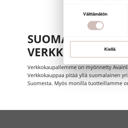
Tunnistaa laitteesi skan
Suostumuksen
Lue lisää siitä, miten henkilö
Välttämätön
valinta
suostumustasi tai peruuttaa 
SUOMALAINEN
Käytämme evästeitä tarjoama
ja kävijämäärämme analysoim
VERKKOKAUPPA
kumppaneillemme tietoja siitä
Kiellä
olet antanut heille tai joita o
Verkkokaupallemme on myönnetty Avainl
Verkkokauppaa pitää yllä suomalainen yrit
Suomesta. Myös monilla tuotteillamme on