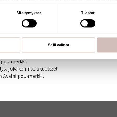
naamalla sen ominaispiirteitä aktiivisesti (sormenjäljen muodost
tietojasi käsitellään ja miten voit määrittää asetuksesi
tiedot-osi
Mieltymykset
Tilastot
sen milloin vain evästeilmoituksessa.
mme sisällön ja mainosten räätälöimiseen, sosiaalisen median
iseen. Lisäksi jaamme sosiaalisen median, mainosalan ja analy
, miten käytät sivustoamme. Kumppanimme voivat yhdistää näitä t
Salli valinta
n kerätty, kun olet käyttänyt heidän palvelujaan.
ippu-merkki.
ys, joka toimittaa tuotteet
 Avainlippu-merkki.