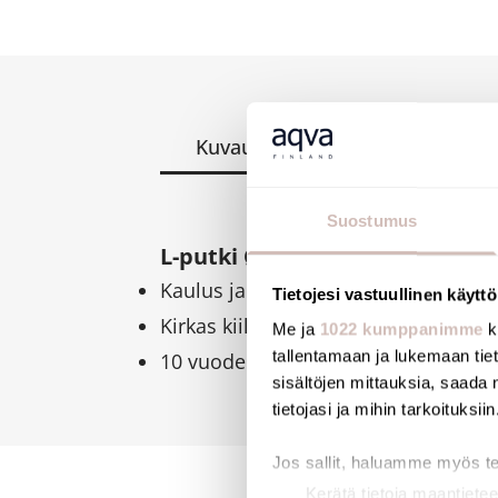
Kuvaus
Tiedostot
Suostumus
L-putki Ø 32 mm mutterilla 1 1
Kaulus ja liitinlevy Ø 32/55 mm kiris
Tietojesi vastuullinen käyttö
Kirkas kiillotettu ruostumaton terä
Me ja
1022 kumppanimme
k
tallentamaan ja lukemaan tieto
10 vuoden takuu
sisältöjen mittauksia, saada 
tietojasi ja mihin tarkoituksiin
Jos sallit, haluamme myös t
Kerätä tietoja maantietee