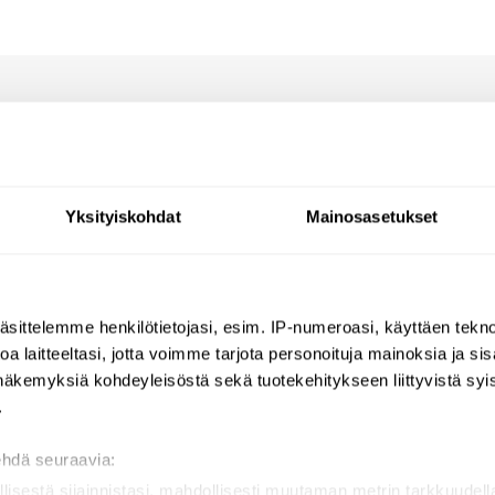
Arvostelut
Kysymyksiä
Yksityiskohdat
Mainosasetukset
/4"
timellä
s L. 205 mm, H. 670 mm
äsittelemme henkilötietojasi, esim. IP-numeroasi, käyttäen teknol
a laitteeltasi, jotta voimme tarjota personoituja mainoksia ja sis
näkemyksiä kohdeyleisöstä sekä tuotekehitykseen liittyvistä syist
.
ehdä seuraavia:
llisestä sijainnistasi, mahdollisesti muutaman metrin tarkkuudell