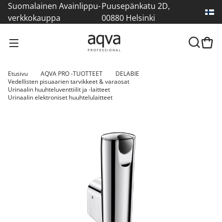
Suomalainen Avainlippu-
Puusepänkatu 2D,
verkkokauppa
00880 Helsinki
Etusivu
AQVA PRO -TUOTTEET
DELABIE
Vedellisten pisuaarien tarvikkeet & varaosat
Urinaalin huuhteluventtiilit ja -laitteet
Urinaalin elektroniset huuhtelulaitteet