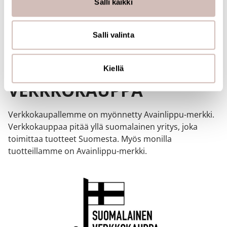
Salli kaikki
jaamme sosiaalisen median, mainosalan ja analytiikka-
alan kumppaneillemme tietoja siitä, miten käytät
sivustoamme. Kumppanimme voivat yhdistää näitä
Salli valinta
tietoja muihin tietoihin, joita olet antanut heille tai joita on
kerätty, kun olet käyttänyt heidän palvelujaan.
SUOMALAINEN
Kiellä
VERKKOKAUPPA
Verkkokaupallemme on myönnetty Avainlippu-merkki.
Verkkokauppaa pitää yllä suomalainen yritys, joka
toimittaa tuotteet Suomesta. Myös monilla
tuotteillamme on Avainlippu-merkki.