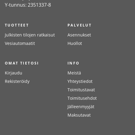
Y-tunnus: 2351337-8
TUOTTEET
PALVELUT
Julkisten tilojen ratkaisut
Asennukset
Vesiautomaatit
Huollot
OMAT TIETOSI
INFO
Kirjaudu
Meistä
Rekisteröidy
Yhteystiedot
Toimitustavat
Toimitusehdot
Jälleenmyyjät
Maksutavat