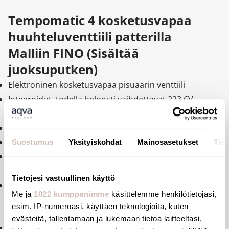
Tempomatic 4 kosketusvapaa
huuhteluventtiili patterilla
Malliin FINO (Sisältää
juoksuputken)
Elektroninen kosketusvapaa pisuaarin venttiili
Integroidut, todella helposti vaihdettavat 223 6V
paristot
Iskunkestävä infrapunaläsnäolotunnistusanturi
Uudelleen aktivoinnin viive 10 sekuntia
Suostumus
Yksityiskohdat
Mainosasetukset
Tiet
3 eri ohjelmaa (huuhtelu säädettävissä
tarpeen/pisuaarin mukaan)
Tietojesi vastuullinen käyttö
Ruuhkahuuhtelu (DELABIEn patentti): lyhyt huuhtelu
Me ja
1022 kumppanimme
käsittelemme henkilötietojasi,
jokaisen käyttäjän jälkeen, isompi huuhtelu, kun
esim. IP-numeroasi, käyttäen teknologioita, kuten
käyntiväli palautuu hitaammaksi
evästeitä, tallentamaan ja lukemaan tietoa laitteeltasi,
Automaattinen huuhtelu 30 sekuntia aina 24 h