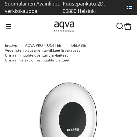
Suomalainen Avainlippu-
Puusepänkatu 2D,
verkkokauppa
00880 Helsinki
Etusivu
AQVA PRO -TUOTTEET
DELABIE
Vedellisten pisuaarien tarvikkeet & varaosat
Urinaalin huuhteluventtiilit ja -laitteet
Urinaalin elektroniset huuhtelulaitteet