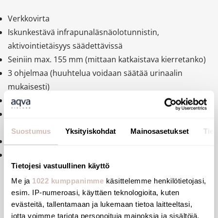
Verkkovirta
Iskunkestävä infrapunaläsnäolotunnistin,
aktivointietäisyys säädettävissä
Seiniin max. 155 mm (mittaan katkaistava kierretanko)
3 ohjelmaa (huuhtelua voidaan säätää urinaalin
mukaisesti)
Virtausnopeus 0,3l/s (3 bar), säädettävissä
Virtausaika 3 sekuntia, säädettävissä 3-12 sekunnin
välille
Suostumus
Yksityiskohdat
Mainosasetukset
Tiet
Hygieeninen huuhtelu 24 h välein (60 sekuntia)
10 vuoden takuu
Tietojesi vastuullinen käyttö
Hygieeninen: ei kosketusta
Me ja
1022 kumppanimme
käsittelemme henkilötietojasi,
esim. IP-numeroasi, käyttäen teknologioita, kuten
evästeitä, tallentamaan ja lukemaan tietoa laitteeltasi,
Seinän läpi asennus
jotta voimme tarjota personoituja mainoksia ja sisältöjä,