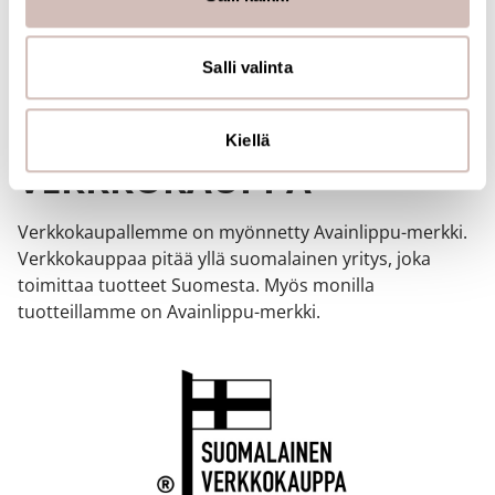
jaamme sosiaalisen median, mainosalan ja analytiikka-
alan kumppaneillemme tietoja siitä, miten käytät
sivustoamme. Kumppanimme voivat yhdistää näitä
Salli valinta
tietoja muihin tietoihin, joita olet antanut heille tai joita on
kerätty, kun olet käyttänyt heidän palvelujaan.
SUOMALAINEN
Kiellä
VERKKOKAUPPA
Verkkokaupallemme on myönnetty Avainlippu-merkki.
Verkkokauppaa pitää yllä suomalainen yritys, joka
toimittaa tuotteet Suomesta. Myös monilla
tuotteillamme on Avainlippu-merkki.