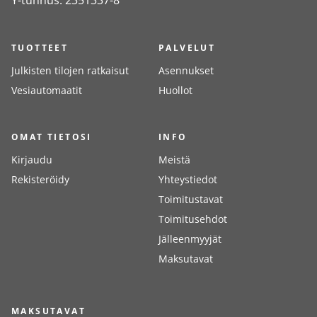
Y-tunnus: 2351337-8
TUOTTEET
PALVELUT
Julkisten tilojen ratkaisut
Asennukset
Vesiautomaatit
Huollot
OMAT TIETOSI
INFO
Kirjaudu
Meistä
Rekisteröidy
Yhteystiedot
Toimitustavat
Toimitusehdot
Jälleenmyyjät
Maksutavat
MAKSUTAVAT