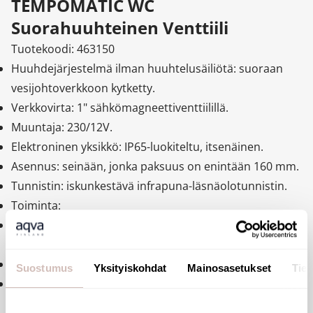
TEMPOMATIC WC
Suorahuuhteinen Venttiili
Tuotekoodi: 463150
Huuhdejärjestelmä ilman huuhtelusäiliötä: suoraan
vesijohtoverkkoon kytketty.
Verkkovirta: 1" sähkömagneettiventtiilillä.
Muuntaja: 230/12V.
Elektroninen yksikkö: IP65-luokiteltu, itsenäinen.
Asennus: seinään, jonka paksuus on enintään 160 mm.
Tunnistin: iskunkestävä infrapuna-läsnäolotunnistin.
Toiminta:
Vapaaehtoinen huuhtelu, kun käsi havaitaan noin 4 cm
etäisyydellä tunnistimesta.
Automaattinen huuhtelu käyttäjän poistuessa.
Suostumus
Yksityiskohdat
Mainosasetukset
Tiet
Huuhteluajan virtaus: noin 7 sekuntia (säädettävissä 3–
12 sekuntiin).