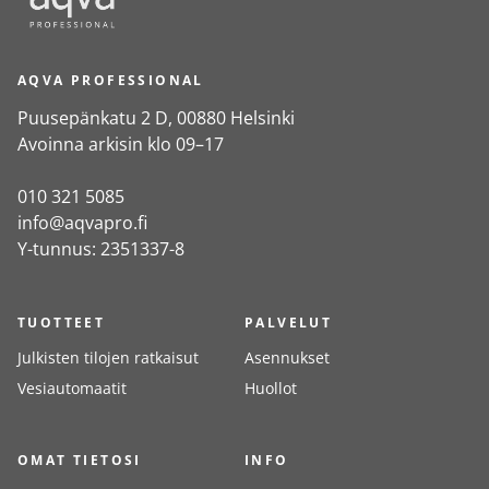
AQVA PROFESSIONAL
Puusepänkatu 2 D, 00880 Helsinki
Avoinna arkisin klo 09–17
010 321 5085
info@aqvapro.fi
Y-tunnus: 2351337-8
TUOTTEET
PALVELUT
Julkisten tilojen ratkaisut
Asennukset
Vesiautomaatit
Huollot
OMAT TIETOSI
INFO