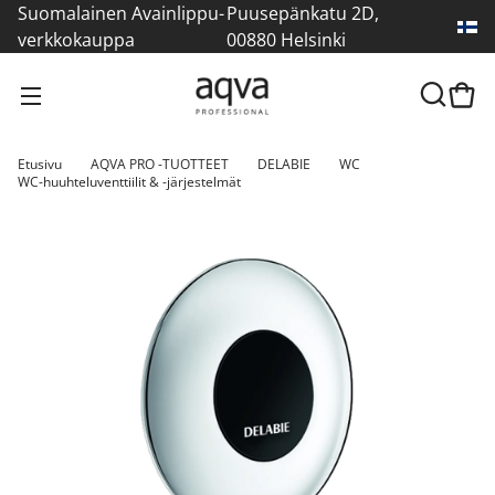
Suomalainen Avainlippu-
Puusepänkatu 2D,
verkkokauppa
00880 Helsinki
Etusivu
AQVA PRO -TUOTTEET
DELABIE
WC
WC-huuhteluventtiilit & -järjestelmät