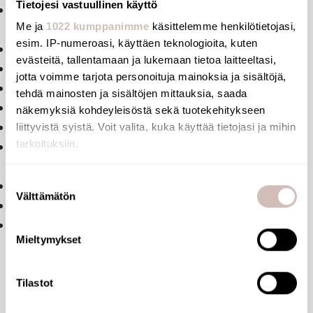
Tietojesi vastuullinen käyttö
Säädettävät ominaisuudet: tunnistusetäisyys,
Me ja
1022 kumppanimme
käsittelemme henkilötietojasi,
virtausnopeus ja huuhtelumäärä.
esim. IP-numeroasi, käyttäen teknologioita, kuten
Sulkuventtiili: FF1".
evästeitä, tallentamaan ja lukemaan tietoa laitteeltasi,
Tyhjiönmurtaja: Ø32 mm.
jotta voimme tarjota personoituja mainoksia ja sisältöjä,
Liitosaluslevy: Ø 32/55 mm.
tehdä mainosten ja sisältöjen mittauksia, saada
Seinälevy: tasainen seinän kanssa.
näkemyksiä kohdeyleisöstä sekä tuotekehitykseen
Perusvirtausnopeus: 1 l/s.
liittyvistä syistä. Voit valita, kuka käyttää tietojasi ja mihin
tarkoituksiin.
Yhteensopivuus: huuhtelureunattomille WC-istuimille
ilman virtausnopeuden säätöä.
Jos sallit, haluamme myös tehdä seuraavia:
Suostumuksen
Esteettömyys: soveltuu liikuntarajoitteisille.
Välttämätön
Kerätä tietoja maantieteellisestä sijainnistasi,
valinta
Kierrevarsi: voidaan katkaista sopivaan mittaan.
mahdollisesti muutaman metrin tarkkuudella
Takuu: 30 vuotta.
Tunnistaa laitteesi skannaamalla sen ominaispiirteitä
Mieltymykset
aktiivisesti (sormenjäljen muodostaminen)
Lue lisää siitä, miten henkilötietojasi käsitellään ja miten
Tilastot
voit määrittää asetuksesi
tiedot-osiossa
. Voit muuttaa
Tiedostot
suostumustasi tai peruuttaa sen milloin vain