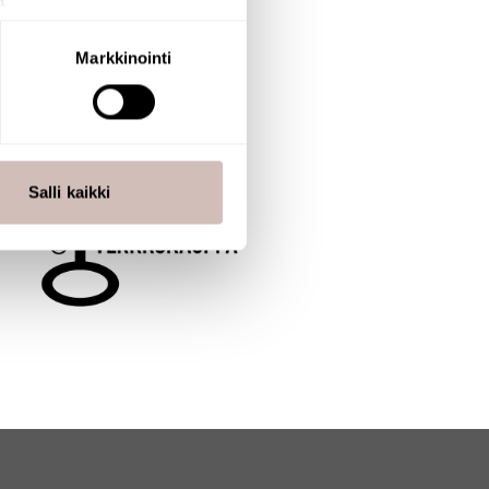
a
aminen)
ossa
. Voit muuttaa
Markkinointi
 ominaisuuksien tukemiseen
tiikka-alan
ietoja muihin tietoihin, joita
Salli kaikki