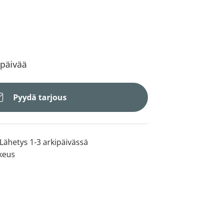
 päivää
Pyydä tarjous
Lähetys 1-3 arkipäivässä
keus