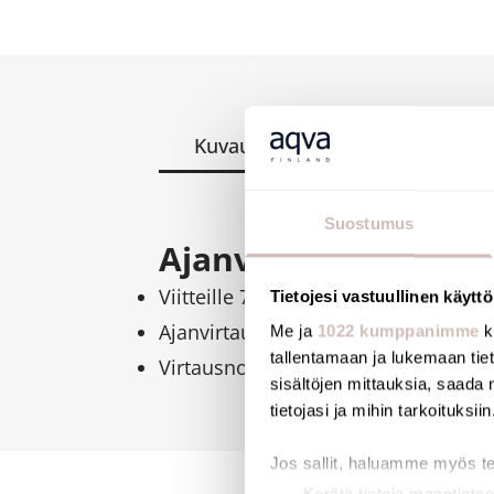
Kuvaus
Tiedostot
Suostumus
Ajanvirtauspatruun
Viitteille 795000 ja 795100, vanha ma
Tietojesi vastuullinen käyttö
Ajanvirtaus: Noin 7 sekuntia
Me ja
1022 kumppanimme
k
tallentamaan ja lukemaan tieto
Virtausnopeus: Säädettävissä 1,4 - 6
sisältöjen mittauksia, saada 
tietojasi ja mihin tarkoituksiin
Jos sallit, haluamme myös t