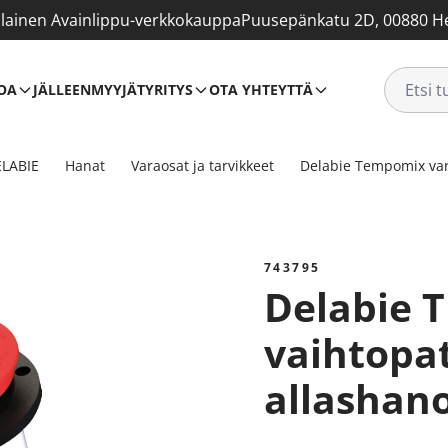
ainen Avainlippu-verkkokauppa
Puusepänkatu 2D, 00880 He
OA
JÄLLEENMYYJÄT
YRITYS
OTA YHTEYTTÄ
LABIE
Hanat
Varaosat ja tarvikkeet
Delabie Tempomix va
743795
Delabie TEMPOMIX
vaihtopa
allashano