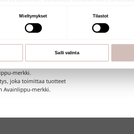
llisestä sijainnistasi, mahdollisesti muutaman metrin tarkkuudell
naamalla sen ominaispiirteitä aktiivisesti (sormenjäljen muodost
tietojasi käsitellään ja miten voit määrittää asetuksesi
tiedot-osi
Mieltymykset
Tilastot
sen milloin vain evästeilmoituksessa.
mme sisällön ja mainosten räätälöimiseen, sosiaalisen median
iseen. Lisäksi jaamme sosiaalisen median, mainosalan ja analy
, miten käytät sivustoamme. Kumppanimme voivat yhdistää näitä t
Salli valinta
n kerätty, kun olet käyttänyt heidän palvelujaan.
ippu-merkki.
ys, joka toimittaa tuotteet
 Avainlippu-merkki.