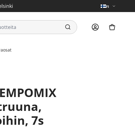
lsinki
FI
raosat
truuna,
ihin, 7s