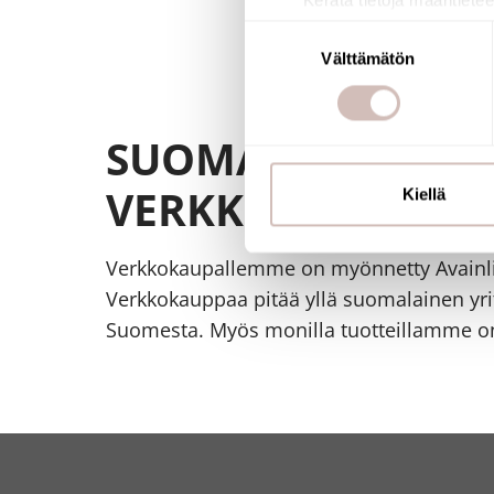
Kerätä tietoja maantietee
Tunnistaa laitteesi skan
Suostumuksen
Lue lisää siitä, miten henkilö
Välttämätön
valinta
suostumustasi tai peruuttaa 
Käytämme evästeitä tarjoama
SUOMALAINEN
ja kävijämäärämme analysoim
VERKKOKAUPPA
kumppaneillemme tietoja siitä
Kiellä
olet antanut heille tai joita o
Verkkokaupallemme on myönnetty Avainl
Verkkokauppaa pitää yllä suomalainen yrit
Suomesta. Myös monilla tuotteillamme on