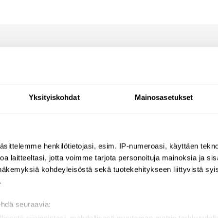
Arvostelut
Kysymyksiä
Yksityiskohdat
Mainosasetukset
a TEMPOMIX-altaan sekoittimi
lli
äsittelemme henkilötietojasi, esim. IP-numeroasi, käyttäen teknol
a laitteeltasi, jotta voimme tarjota personoituja mainoksia ja sis
 litraa minuutissa (lpm)
näkemyksiä kohdeyleisöstä sekä tuotekehitykseen liittyvistä syist
.
ehdä seuraavia: