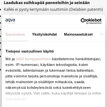
Laadukas suihkupää paneeleihin ja seinään
Kalkki ei pysty kertymään suuttimiin (Delabien patentti)
Vedenvirtaama 6 litraa minuutissa
Automaattinen virtaaman tasoittaja
Kalkin ja sedimentin kertymisen estävä suutin
Suostumus
Yksityiskohdat
Mainosasetukset
Tiet
Säädettävä suihkukulma, jonka voi lukita
Kromattu messinkirunko
Kiinnitys piilotetuilla ruuveilla
Tietojesi vastuullinen käyttö
Automaattinen kuivaustoiminto, vesi ei jää seisomaan
Me ja
1022 kumppanimme
käsittelemme henkilötietojasi,
suuttimeen
esim. IP-numeroasi, käyttäen teknologioita, kuten
Kiinnitys M 1/2"
evästeitä, tallentamaan ja lukemaan tietoa laitteeltasi,
jotta voimme tarjota personoituja mainoksia ja sisältöjä,
tehdä mainosten ja sisältöjen mittauksia, saada
näkemyksiä kohdeyleisöstä sekä tuotekehitykseen
liittyvistä syistä. Voit valita, kuka käyttää tietojasi ja mihin
Tiedostot
tarkoituksiin.