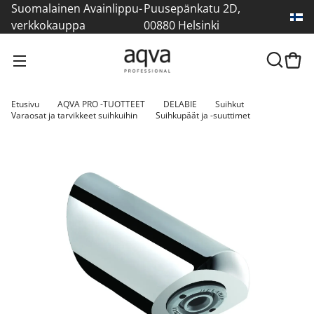
Suomalainen Avainlippu-
Puusepänkatu 2D,
verkkokauppa
00880 Helsinki
Etusivu
AQVA PRO -TUOTTEET
DELABIE
Suihkut
Varaosat ja tarvikkeet suihkuihin
Suihkupäät ja -suuttimet