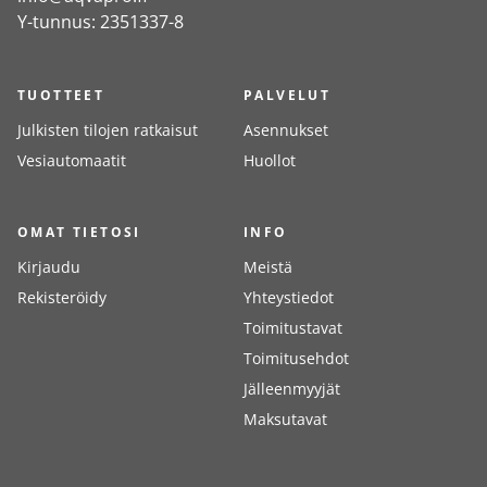
Y-tunnus: 2351337-8
TUOTTEET
PALVELUT
Julkisten tilojen ratkaisut
Asennukset
Vesiautomaatit
Huollot
OMAT TIETOSI
INFO
Kirjaudu
Meistä
Rekisteröidy
Yhteystiedot
Toimitustavat
Toimitusehdot
Jälleenmyyjät
Maksutavat