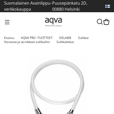
Suomalainen Avainlippu-
Puusepänkatu 2D,
verkkokauppa
00880 Helsinki
Etusivu
AQVA PRO -TUOTTEET
DELABIE
Suihkut
Varaosat ja tarvikkeet suihkuihin
Suihkuletkut