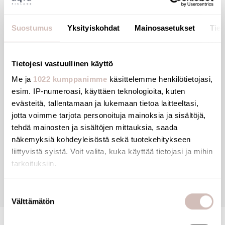
1.00m.
Prevents the development of germs or algae due to
Suostumus
Yksityiskohdat
Mainosasetukset
Tiet
the light.
Rotating nuts FF1/2" prevent the flexible from twisting.
Pre-mounted unions provide a waterproof seal.
Tietojesi vastuullinen käyttö
Me ja
1022 kumppanimme
käsittelemme henkilötietojasi,
esim. IP-numeroasi, käyttäen teknologioita, kuten
evästeitä, tallentamaan ja lukemaan tietoa laitteeltasi,
Tiedostot
jotta voimme tarjota personoituja mainoksia ja sisältöjä,
tehdä mainosten ja sisältöjen mittauksia, saada
näkemyksiä kohdeyleisöstä sekä tuotekehitykseen
Arvostelut
liittyvistä syistä. Voit valita, kuka käyttää tietojasi ja mihin
tarkoituksiin.
Kysymyksiä
Jos sallit, haluamme myös tehdä seuraavia:
Suostumuksen
Välttämätön
Kerätä tietoja maantieteellisestä sijainnistasi,
valinta
mahdollisesti muutaman metrin tarkkuudella