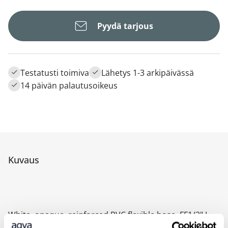
Pyydä tarjous
Testatusti toimiva
Lähetys 1-3 arkipäivässä
14 päivän palautusoikeus
Kuvaus
White, opaque, reinforced PVC flexible hose, FF1/2" L.