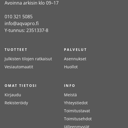
Avoinna arkisin klo 09–17
010 321 5085
info@aqvapro.fi
Y-tunnus: 2351337-8
TUOTTEET
PALVELUT
Julkisten tilojen ratkaisut
Asennukset
Vesiautomaatit
Huollot
OMAT TIETOSI
INFO
Kirjaudu
Meistä
Rekisteröidy
Yhteystiedot
Toimitustavat
Toimitusehdot
Jälleenmyyjät