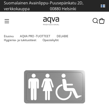
Suomalainen Avainlippu-
Puusepänkatu 2D,
verkkokauppa
00880 Helsinki
Etusivu
AQVA PRO -TUOTTEET
DELABIE
Hygienia- ja tukituotteet
Opastekyltit