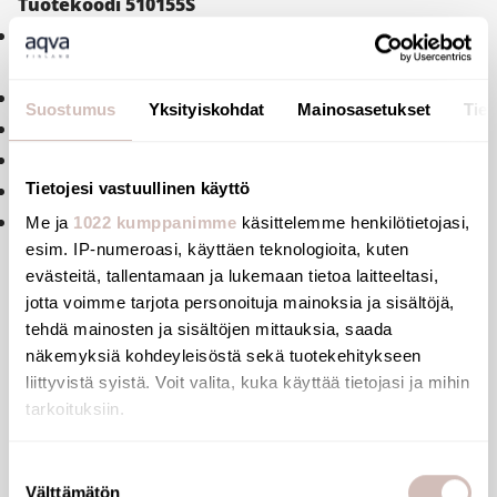
Tuotekoodi 510155S
Ruostumattomasta teräksestä
valmistettu itsestäänkiinnittyvä WC-opaste.
Kiillotettu satiiiniviimeistely, 304 ruostumaton teräs.
Suostumus
Yksityiskohdat
Mainosasetukset
Tiet
Ruostumattoman teräksen paksuus 1.2 mm.
Unisex inva-WC -kyltti.
Tietojesi vastuullinen käyttö
Mitat: 125 x 125 mm.
10 vuoden takuu.
Me ja
1022 kumppanimme
käsittelemme henkilötietojasi,
esim. IP-numeroasi, käyttäen teknologioita, kuten
evästeitä, tallentamaan ja lukemaan tietoa laitteeltasi,
jotta voimme tarjota personoituja mainoksia ja sisältöjä,
tehdä mainosten ja sisältöjen mittauksia, saada
Tiedostot
näkemyksiä kohdeyleisöstä sekä tuotekehitykseen
liittyvistä syistä. Voit valita, kuka käyttää tietojasi ja mihin
tarkoituksiin.
Arvostelut
Jos sallit, haluamme myös tehdä seuraavia:
Suostumuksen
Kysymyksiä
Välttämätön
Kerätä tietoja maantieteellisestä sijainnistasi,
valinta