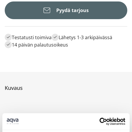
Pyydä tarjous
Testatusti toimiva
Lähetys 1-3 arkipäivässä
14 päivän palautusoikeus
Kuvaus
Tilattava erikseen ja voidaan liittää
suihkukaiteeseen jälkeenpäin