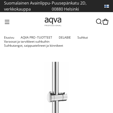
Suomalainen Avainlippu-
Puusepänkatu 2D,
verkkokauppa
00880 Helsinki
Etusivu
AQVA PRO -TUOTTEET
DELABIE
Suihkut
Varaosat ja tarvikkeet suihkuihin
Suihkutangot, saippuatelineet ja kiinnikeet