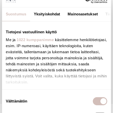
F22/100.
Ilkivaltasuojattu malli: peukalointivarma liitin estää
Suostumus
Yksityiskohdat
Mainosasetukset
Tiet
ilkivallan ja suodattimen luvattoman poistamisen.
Nopea ja helppo asennusadapteri suodattimille.
10 vuoden takuu.
Tietojesi vastuullinen käyttö
Me ja
1022 kumppanimme
käsittelemme henkilötietojasi,
esim. IP-numeroasi, käyttäen teknologioita, kuten
evästeitä, tallentamaan ja lukemaan tietoa laitteeltasi,
Tiedostot
jotta voimme tarjota personoituja mainoksia ja sisältöjä,
tehdä mainosten ja sisältöjen mittauksia, saada
näkemyksiä kohdeyleisöstä sekä tuotekehitykseen
Arvostelut
liittyvistä syistä. Voit valita, kuka käyttää tietojasi ja mihin
tarkoituksiin.
Kysymyksiä
Jos sallit, haluamme myös tehdä seuraavia:
Suostumuksen
Välttämätön
Kerätä tietoja maantieteellisestä sijainnistasi,
valinta
mahdollisesti muutaman metrin tarkkuudella