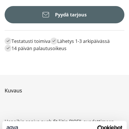
Pyydä tarjous
Testatusti toimiva
Lähetys 1-3 arkipäivässä
14 päivän palautusoikeus
Kuvaus
Hanoihin sopiva push-fit liitin BIOFIL suodattimeen