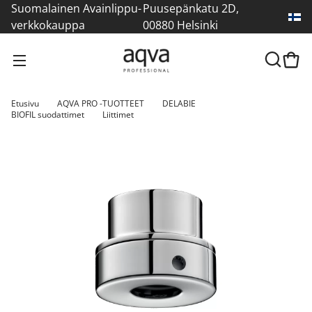
Suomalainen Avainlippu-
Puusepänkatu 2D,
verkkokauppa
00880 Helsinki
Etusivu
AQVA PRO -TUOTTEET
DELABIE
BIOFIL suodattimet
Liittimet