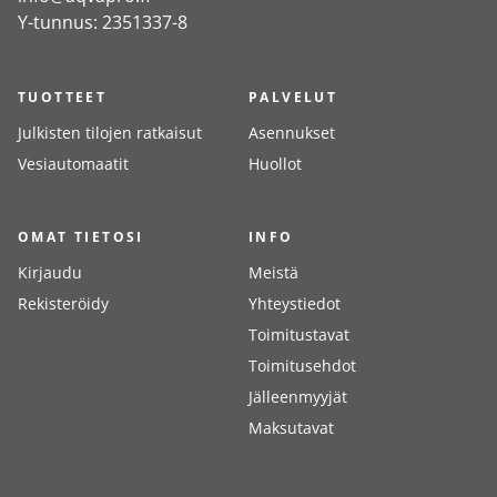
Y-tunnus: 2351337-8
TUOTTEET
PALVELUT
Julkisten tilojen ratkaisut
Asennukset
Vesiautomaatit
Huollot
OMAT TIETOSI
INFO
Kirjaudu
Meistä
Rekisteröidy
Yhteystiedot
Toimitustavat
Toimitusehdot
Jälleenmyyjät
Maksutavat