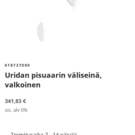
618727000
Uridan pisuaarin väliseinä,
valkoinen
341,83 €
sis. alv 0%
Toimitusaika 7 - 14 päivää