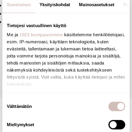
Suostumus
Yksityiskohdat
Mainosasetukset
Tiet
Materiaali: Lasikuituvahvisteinen muovi (GRP)
Ei ruuveja eikä uria: helppo puhdistus
Väri: valkoinen
Tietojesi vastuullinen käyttö
Me ja
1022 kumppanimme
käsittelemme henkilötietojasi,
esim. IP-numeroasi, käyttäen teknologioita, kuten
evästeitä, tallentamaan ja lukemaan tietoa laitteeltasi,
jotta voimme tarjota personoituja mainoksia ja sisältöjä,
Arvostelut
tehdä mainosten ja sisältöjen mittauksia, saada
näkemyksiä kohdeyleisöstä sekä tuotekehitykseen
liittyvistä syistä. Voit valita, kuka käyttää tietojasi ja mihin
Kysymyksiä
tarkoituksiin.
Jos sallit, haluamme myös tehdä seuraavia:
Suostumuksen
Välttämätön
Kerätä tietoja maantieteellisestä sijainnistasi,
valinta
mahdollisesti muutaman metrin tarkkuudella
Tunnistaa laitteesi skannaamalla sen ominaispiirteitä
Mieltymykset
aktiivisesti (sormenjäljen muodostaminen)