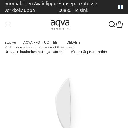
Suomalainen Avainlippu-
Puusepänkatu 2D,
verkkokauppa
00880 Helsinki
Etusivu
AQVA PRO -TUOTTEET
DELABIE
Vedellisten pisuaarien tarvikkeet & varaosat
Urinaalin huuhteluventtiilit ja -laitteet
Väliseinät pisuaareihin