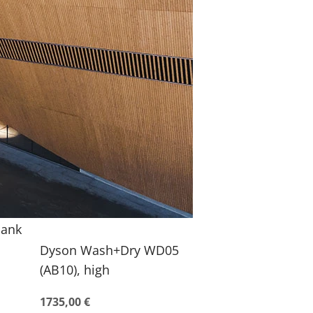
bank
Dyson Wash+Dry WD05
(AB10), high
1735,00 €