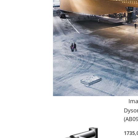
Ima
Dyso
(AB09
1735,