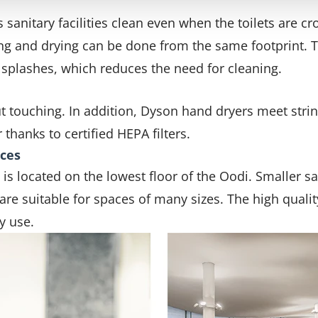
anitary facilities clean even when the toilets are c
g and drying can be done from the same footprint. Thi
r splashes, which reduces the need for cleaning.
t touching. In addition, Dyson hand dryers meet str
r thanks to certified HEPA filters.
aces
y is located on the lowest floor of the Oodi. Smaller sa
 are suitable for spaces of many sizes. The high quali
y use.