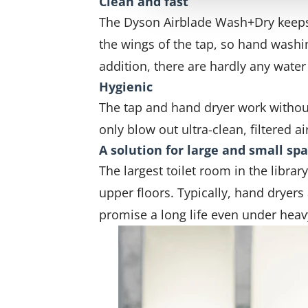
Clean and fast
The Dyson Airblade Wash+Dry keeps s
the wings of the tap, so hand washin
addition, there are hardly any wate
Hygienic
The tap and hand dryer work withou
only blow out ultra-clean, filtered ai
A solution for large and small sp
The largest toilet room in the librar
upper floors. Typically, hand dryers
promise a long life even under heav