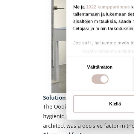
Me ja
1022 kumppanimme
k
tallentamaan ja lukemaan tieto
sisältöjen mittauksia, saada 
tietojasi ja mihin tarkoituksiin
Jos sallit, haluamme myös t
Kerätä tietoja maantietee
Tunnistaa laitteesi skan
Suostumuksen
Lue lisää siitä, miten henkilö
Välttämätön
valinta
suostumustasi tai peruuttaa 
Käytämme evästeitä tarjoama
ja kävijämäärämme analysoim
Solution
kumppaneillemme tietoja siitä
Kiellä
The Oodi wanted high-quality hand w
olet antanut heille tai joita o
hygienic and environmentally friend
architect was a decisive factor in th