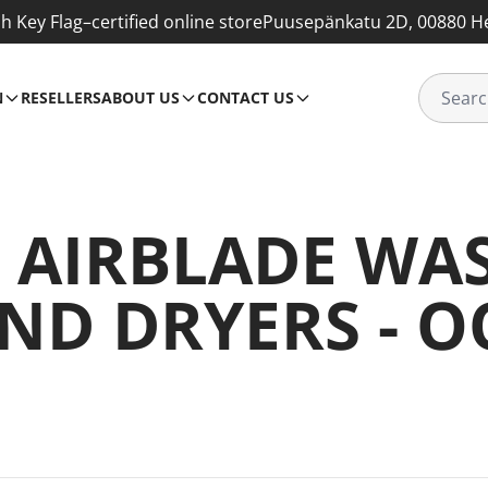
sh Key Flag–certified online store
Puusepänkatu 2D, 00880 He
N
RESELLERS
ABOUT US
CONTACT US
 AIRBLADE WA
ND DRYERS - O