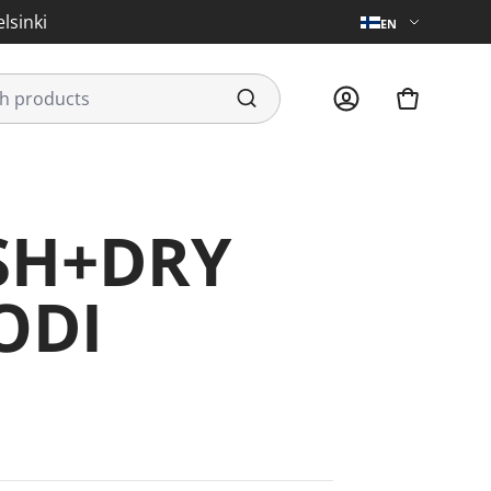
lsinki
EN
SH+DRY
ODI