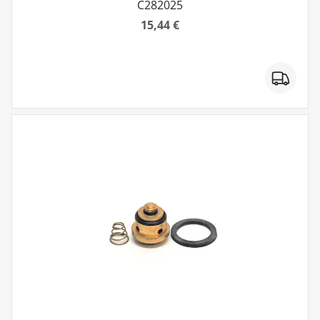
C282025
15,44 €