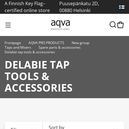
A Finnish Key Flag–
Puusepänkatu 2D,
certified online store
00880 Helsinki
Frontpage
AQVA PRO PRODUCTS
New group
Taps and Mixers
Spare parts & accessories
Delabie tap tools & accessories
DELABIE TAP
TOOLS &
ACCESSORIES
Sort by