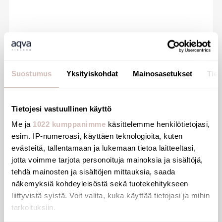
Suostumus
Yksityiskohdat
Mainosasetukset
Tiet
Tietojesi vastuullinen käyttö
Me ja
1022 kumppanimme
käsittelemme henkilötietojasi,
Non-return valve for 3/8" connections
esim. IP-numeroasi, käyttäen teknologioita, kuten
900010
evästeitä, tallentamaan ja lukemaan tietoa laitteeltasi,
jotta voimme tarjota personoituja mainoksia ja sisältöjä,
7,04 €
tehdä mainosten ja sisältöjen mittauksia, saada
näkemyksiä kohdeyleisöstä sekä tuotekehitykseen
liittyvistä syistä. Voit valita, kuka käyttää tietojasi ja mihin
tarkoituksiin.