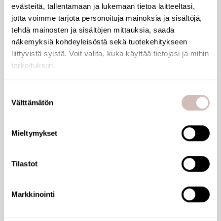
evästeitä, tallentamaan ja lukemaan tietoa laitteeltasi,
jotta voimme tarjota personoituja mainoksia ja sisältöjä,
tehdä mainosten ja sisältöjen mittauksia, saada
näkemyksiä kohdeyleisöstä sekä tuotekehitykseen
liittyvistä syistä. Voit valita, kuka käyttää tietojasi ja mihin
tarkoituksiin.
Jos sallit, haluamme myös tehdä seuraavia:
Suostumuksen
Välttämätön
Kerätä tietoja maantieteellisestä sijainnistasi,
valinta
mahdollisesti muutaman metrin tarkkuudella
Tunnistaa laitteesi skannaamalla sen ominaispiirteitä
Mieltymykset
aktiivisesti (sormenjäljen muodostaminen)
Lue lisää siitä, miten henkilötietojasi käsitellään ja miten
Tilastot
voit määrittää asetuksesi
tiedot-osiossa
. Voit muuttaa
Stern Piezo Cool GBRE Chrome
suostumustasi tai peruuttaa sen milloin vain
evästeilmoituksessa.
280100
Markkinointi
270,12 €
Käytämme evästeitä tarjoamamme sisällön ja mainosten