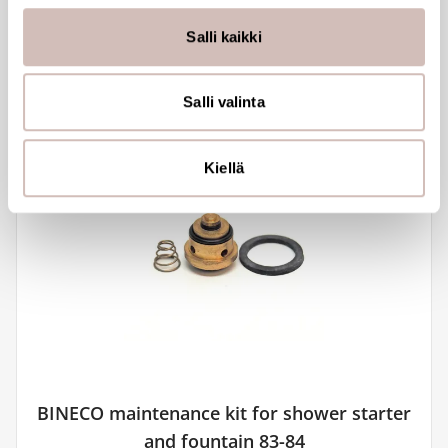
räätälöimiseen, sosiaalisen median ominaisuuksien
tukemiseen ja kävijämäärämme analysoimiseen. Lisäksi
Salli kaikki
jaamme sosiaalisen median, mainosalan ja analytiikka-
alan kumppaneillemme tietoja siitä, miten käytät
sivustoamme. Kumppanimme voivat yhdistää näitä
Salli valinta
tietoja muihin tietoihin, joita olet antanut heille tai joita on
kerätty, kun olet käyttänyt heidän palvelujaan.
Kiellä
BINECO maintenance kit for shower starter
and fountain 83-84