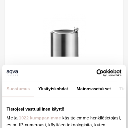
Bubbler tap chromed M3/8" for fountain
Suostumus
Yksityiskohdat
Mainosasetukset
Tiet
312QU1
133,99 €
Tietojesi vastuullinen käyttö
Me ja
1022 kumppanimme
käsittelemme henkilötietojasi,
esim. IP-numeroasi, käyttäen teknologioita, kuten