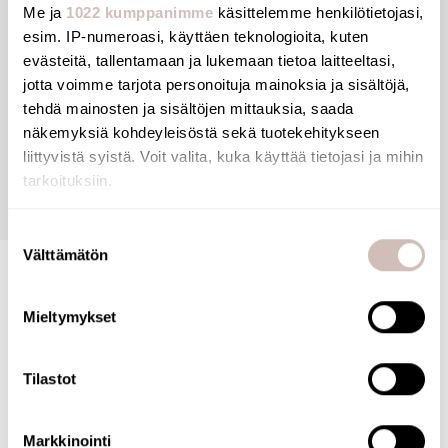
Me ja
1022 kumppanimme
käsittelemme henkilötietojasi,
esim. IP-numeroasi, käyttäen teknologioita, kuten
evästeitä, tallentamaan ja lukemaan tietoa laitteeltasi,
jotta voimme tarjota personoituja mainoksia ja sisältöjä,
View products
tehdä mainosten ja sisältöjen mittauksia, saada
näkemyksiä kohdeyleisöstä sekä tuotekehitykseen
liittyvistä syistä. Voit valita, kuka käyttää tietojasi ja mihin
tarkoituksiin.
Jos sallit, haluamme myös tehdä seuraavia:
Suostumuksen
Välttämätön
Kerätä tietoja maantieteellisestä sijainnistasi,
valinta
mahdollisesti muutaman metrin tarkkuudella
Tunnistaa laitteesi skannaamalla sen ominaispiirteitä
Mieltymykset
FINNISH ONLINE SHOP
aktiivisesti (sormenjäljen muodostaminen)
Lue lisää siitä, miten henkilötietojasi käsitellään ja miten
Tilastot
voit määrittää asetuksesi
tiedot-osiossa
. Voit muuttaa
Our online store has been awarded the Key Flag
suostumustasi tai peruuttaa sen milloin vain
Symbol. The store is operated by a Finnish company
evästeilmoituksessa.
and products are shipped from Finland. Many of our
Markkinointi