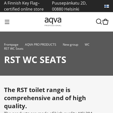
A Finnish Key Flag–
Puusepänkatu 2D,
certified online store
00880 Helsinki
Frontpage
AQVA PRO PRODUCTS
New group
WC
RST WC Seats
RST WC SEATS
The RST toilet range is
comprehensive and of high
quality.