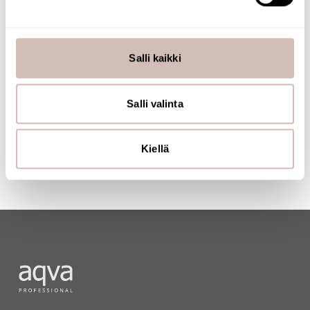
products also carry the Key Flag Symbol.
Käytämme evästeitä tarjoamamme sisällön ja mainosten
räätälöimiseen, sosiaalisen median ominaisuuksien
tukemiseen ja kävijämäärämme analysoimiseen. Lisäksi
Salli kaikki
jaamme sosiaalisen median, mainosalan ja analytiikka-
alan kumppaneillemme tietoja siitä, miten käytät
sivustoamme. Kumppanimme voivat yhdistää näitä
Salli valinta
tietoja muihin tietoihin, joita olet antanut heille tai joita on
kerätty, kun olet käyttänyt heidän palvelujaan.
Kiellä