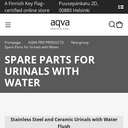
A Finnish Key Flag–
Puusepänkatu 2D,
certified online store
00880 Helsinki
Frontpage
AQVA PRO PRODUCTS
New group
Spare Parts for Urinals with Water
SPARE PARTS FOR
URINALS WITH
WATER
Stainless Steel and Ceramic Urinals with Water
Flush