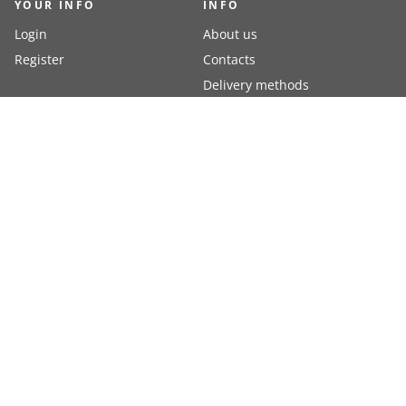
YOUR INFO
INFO
Login
About us
Register
Contacts
Delivery methods
Terms of delivery
Resellers
Payment methods
PAYMENT METHODS