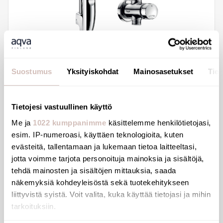
Suostumus
Yksityiskohdat
Mainosasetukset
Tiet
Tietojesi vastuullinen käyttö
Me ja
1022 kumppanimme
käsittelemme henkilötietojasi,
View products
esim. IP-numeroasi, käyttäen teknologioita, kuten
evästeitä, tallentamaan ja lukemaan tietoa laitteeltasi,
jotta voimme tarjota personoituja mainoksia ja sisältöjä,
New group
tehdä mainosten ja sisältöjen mittauksia, saada
näkemyksiä kohdeyleisöstä sekä tuotekehitykseen
liittyvistä syistä. Voit valita, kuka käyttää tietojasi ja mihin
tarkoituksiin.