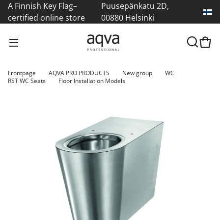
A Finnish Key Flag–
Puusepänkatu 2D,
certified online store
00880 Helsinki
Frontpage
AQVA PRO PRODUCTS
New group
WC
RST WC Seats
Floor Installation Models