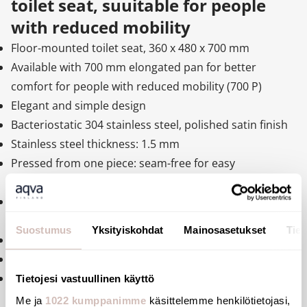
toilet seat, suuitable for people
with reduced mobility
Floor-mounted toilet seat, 360 x 480 x 700 mm
Available with 700 mm elongated pan for better
comfort for people with reduced mobility (700 P)
Elegant and simple design
Bacteriostatic 304 stainless steel, polished satin finish
Stainless steel thickness: 1.5 mm
Pressed from one piece: seam-free for easy
maintenance and better hygiene
Toilet seat surface is polished with rounded edges for
easy cleaning
Suostumus
Yksityiskohdat
Mainosasetukset
Tiet
Concealed perimetral flushing rim
Horizontal water inlet: Ø 55 mm
Horizontal waste outlet: Ø 100 mm, supplied with a
Tietojesi vastuullinen käyttö
PVC pipe
Me ja
1022 kumppanimme
käsittelemme henkilötietojasi,