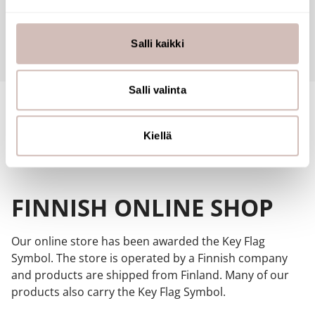
Käytämme evästeitä tarjoamamme sisällön ja mainosten
räätälöimiseen, sosiaalisen median ominaisuuksien
tukemiseen ja kävijämäärämme analysoimiseen. Lisäksi
Questions
Salli kaikki
jaamme sosiaalisen median, mainosalan ja analytiikka-
alan kumppaneillemme tietoja siitä, miten käytät
sivustoamme. Kumppanimme voivat yhdistää näitä
Salli valinta
tietoja muihin tietoihin, joita olet antanut heille tai joita on
kerätty, kun olet käyttänyt heidän palvelujaan.
Kiellä
FINNISH ONLINE SHOP
Our online store has been awarded the Key Flag
Symbol. The store is operated by a Finnish company
and products are shipped from Finland. Many of our
products also carry the Key Flag Symbol.