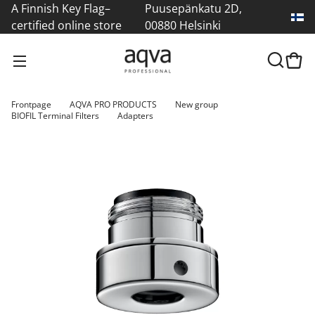
A Finnish Key Flag–
Puusepänkatu 2D,
certified online store
00880 Helsinki
Frontpage
AQVA PRO PRODUCTS
New group
BIOFIL Terminal Filters
Adapters