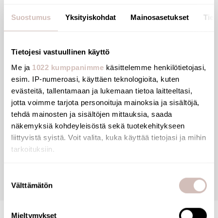
For quick and easy installation of filtration devices.
Vandal-resistant model: tamperproof connector to
Suostumus
Yksityiskohdat
Mainosasetukset
Tiet
avoid any vandalism or unauthorised use or removal
of the filter.
Tietojesi vastuullinen käyttö
10-year warranty.
Me ja
1022 kumppanimme
käsittelemme henkilötietojasi,
esim. IP-numeroasi, käyttäen teknologioita, kuten
evästeitä, tallentamaan ja lukemaan tietoa laitteeltasi,
jotta voimme tarjota personoituja mainoksia ja sisältöjä,
Files
tehdä mainosten ja sisältöjen mittauksia, saada
näkemyksiä kohdeyleisöstä sekä tuotekehitykseen
liittyvistä syistä. Voit valita, kuka käyttää tietojasi ja mihin
Reviews
tarkoituksiin.
Jos sallit, haluamme myös tehdä seuraavia:
Questions
Suostumuksen
Välttämätön
Kerätä tietoja maantieteellisestä sijainnistasi,
valinta
mahdollisesti muutaman metrin tarkkuudella
Tunnistaa laitteesi skannaamalla sen ominaispiirteitä
Mieltymykset