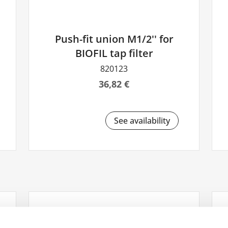
Push-fit union M1/2'' for
BIOFIL tap filter
820123
36,82 €
See availability