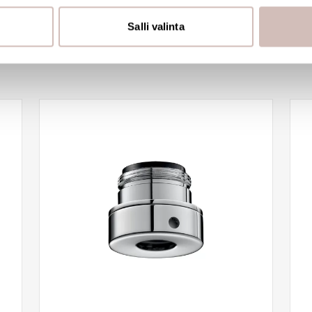
See availability
iseen. Lisäksi jaamme sosiaalisen median, mainosalan ja analy
, miten käytät sivustoamme. Kumppanimme voivat yhdistää näitä t
Salli valinta
n kerätty, kun olet käyttänyt heidän palvelujaan.