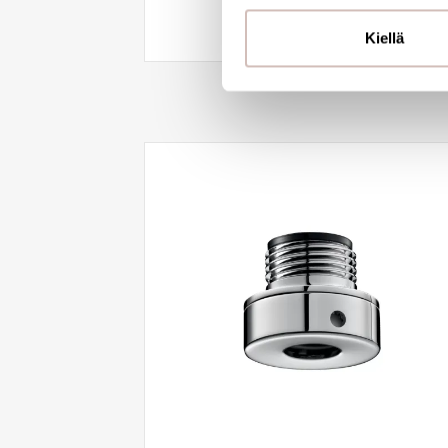
See availability
ja kävijämäärämme analysoim
kumppaneillemme tietoja siitä
Kiellä
olet antanut heille tai joita o