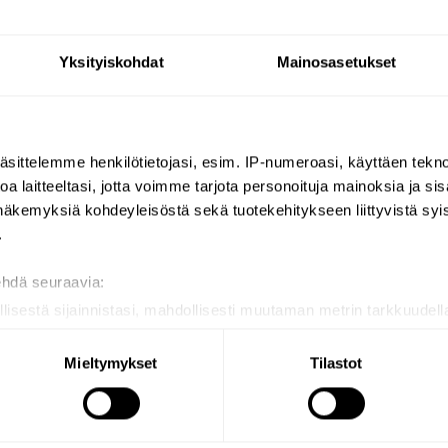
Yksityiskohdat
Mainosasetukset
äsittelemme henkilötietojasi, esim. IP-numeroasi, käyttäen teknol
a laitteeltasi, jotta voimme tarjota personoituja mainoksia ja sis
näkemyksiä kohdeyleisöstä sekä tuotekehitykseen liittyvistä syist
.
ehdä seuraavia:
Push-fit union M16.5x100
llisestä sijainnistasi, mahdollisesti muutaman metrin tarkkuudell
for BIOFIL tap filter
naamalla sen ominaispiirteitä aktiivisesti (sormenjäljen muodost
820126N
tietojasi käsitellään ja miten voit määrittää asetuksesi
tiedot-osi
Mieltymykset
Tilastot
36,82 €
sen milloin vain evästeilmoituksessa.
mme sisällön ja mainosten räätälöimiseen, sosiaalisen median