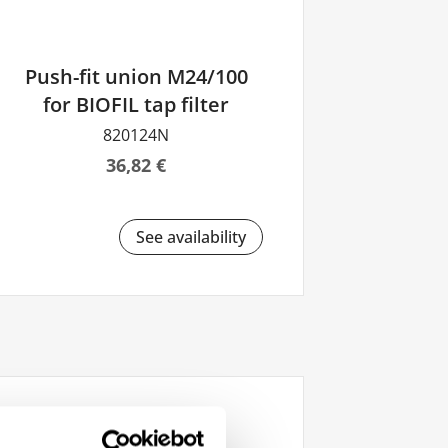
Push-fit union M24/100
for BIOFIL tap filter
820124N
36,82 €
See availability