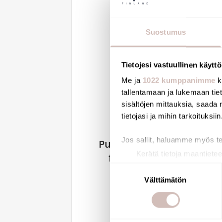
Suostumus
Tietojesi vastuullinen käyttö
Me ja
1022 kumppanimme
k
tallentamaan ja lukemaan tieto
sisältöjen mittauksia, saada 
tietojasi ja mihin tarkoituksiin
Jos sallit, haluamme myös t
Push-fit union M24x125
Kerätä tietoja maantietee
for BIOFIL tap filter
Tunnistaa laitteesi skan
Suostumuksen
820125
Lue lisää siitä, miten henkilö
Välttämätön
valinta
36,82 €
suostumustasi tai peruuttaa 
Käytämme evästeitä tarjoama