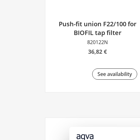
Push-fit union F22/100 for
BIOFIL tap filter
820122N
36,82 €
See availability