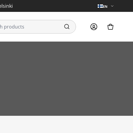
lsinki
EN