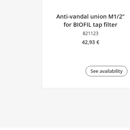
Anti-vandal union M1/2"
for BIOFIL tap filter
821123
42,93 €
See availability