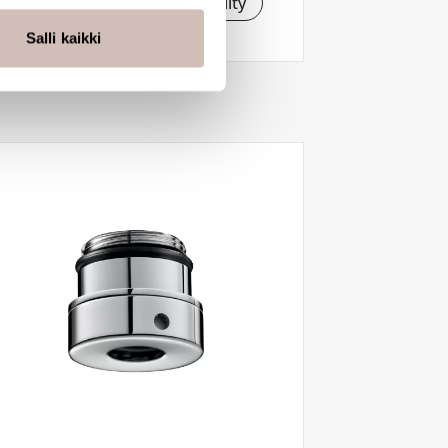
See availability
tiikka-alan
ietoja muihin tietoihin, joita
Salli kaikki