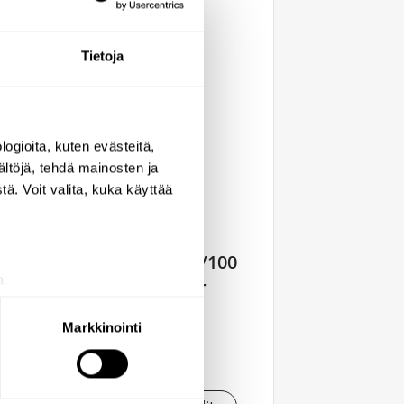
Tietoja
ogioita, kuten evästeitä,
ältöjä, tehdä mainosten ja
ä. Voit valita, kuka käyttää
Anti-vandal union F22/100
a
for BIOFIL tap filter
aminen)
821122
ossa
. Voit muuttaa
Markkinointi
42,93 €
 ominaisuuksien tukemiseen