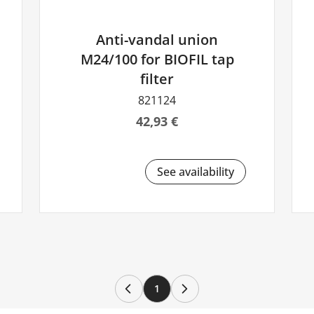
Anti-vandal union
M24/100 for BIOFIL tap
filter
821124
42,93 €
See availability
1