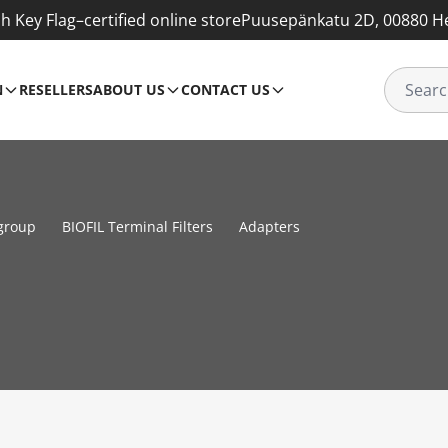
sh Key Flag–certified online store
Puusepänkatu 2D, 00880 He
N
RESELLERS
ABOUT US
CONTACT US
group
BIOFIL Terminal Filters
Adapters
S