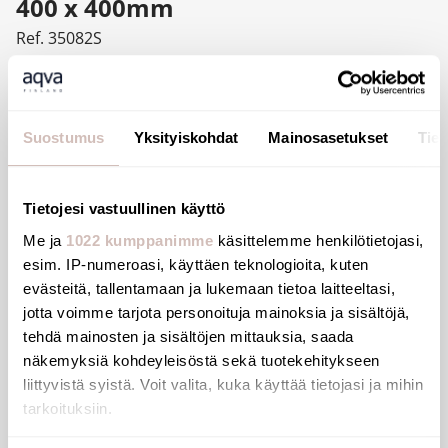
400 x 400mm
Ref. 35082S
Basic angled grab bar 135°, Ø 32mm, for people with
reduced mobility.
Grab bar made from polished satin 304 stainless steel.
Suostumus
Yksityiskohdat
Mainosasetukset
Tiet
3 fixing points prevent the hand from getting trapped
and simplify installation.
Concealed fixings, secured to wall by 3-hole stainless
Tietojesi vastuullinen käyttö
steel plate.
Me ja
1022 kumppanimme
käsittelemme henkilötietojasi,
Dimensions: 400 x 400mm.
esim. IP-numeroasi, käyttäen teknologioita, kuten
30-year warranty.
evästeitä, tallentamaan ja lukemaan tietoa laitteeltasi,
jotta voimme tarjota personoituja mainoksia ja sisältöjä,
CE marked.
tehdä mainosten ja sisältöjen mittauksia, saada
näkemyksiä kohdeyleisöstä sekä tuotekehitykseen
liittyvistä syistä. Voit valita, kuka käyttää tietojasi ja mihin
tarkoituksiin.
Files