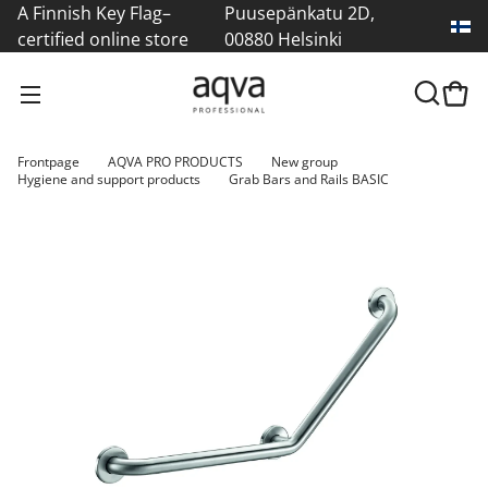
A Finnish Key Flag–
Puusepänkatu 2D,
certified online store
00880 Helsinki
Frontpage
AQVA PRO PRODUCTS
New group
Hygiene and support products
Grab Bars and Rails BASIC