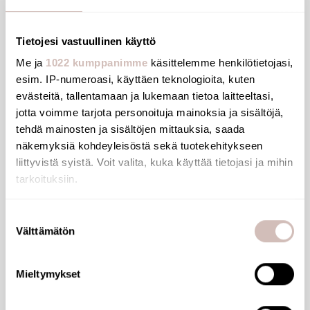
Tietojesi vastuullinen käyttö
Me ja
1022 kumppanimme
käsittelemme henkilötietojasi,
esim. IP-numeroasi, käyttäen teknologioita, kuten
evästeitä, tallentamaan ja lukemaan tietoa laitteeltasi,
jotta voimme tarjota personoituja mainoksia ja sisältöjä,
tehdä mainosten ja sisältöjen mittauksia, saada
näkemyksiä kohdeyleisöstä sekä tuotekehitykseen
liittyvistä syistä. Voit valita, kuka käyttää tietojasi ja mihin
tarkoituksiin.
Jos sallit, haluamme myös tehdä seuraavia:
Suostumuksen
ECO grab bar Ø25 L300 white powder-
Välttämätön
Kerätä tietoja maantieteellisestä sijainnistasi,
valinta
coated stainless steel
mahdollisesti muutaman metrin tarkkuudella
Tunnistaa laitteesi skannaamalla sen ominaispiirteitä
1530
Mieltymykset
aktiivisesti (sormenjäljen muodostaminen)
35,07 €
Lue lisää siitä, miten henkilötietojasi käsitellään ja miten