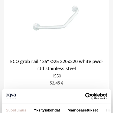
ECO grab rail 135º Ø25 220x220 white pwd-
ctd stainless steel
1550
52,45 €
Suostumus
Yksityiskohdat
Mainosasetukset
Tiet