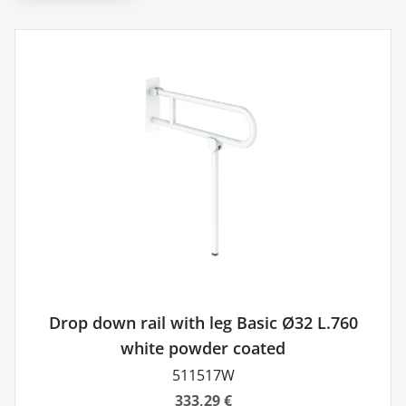
Drop down rail with leg Basic Ø32 L.760
white powder coated
511517W
333,29 €