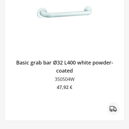
Basic grab bar Ø32 L400 white powder-
coated
350504W
47,92 €