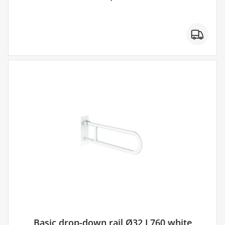
Basic drop-down rail Ø32 L760 white