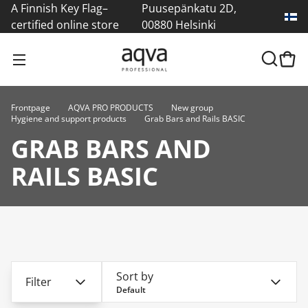
A Finnish Key Flag–
Puusepänkatu 2D,
certified online store
00880 Helsinki
Frontpage
AQVA PRO PRODUCTS
New group
Hygiene and support products
Grab Bars and Rails BASIC
GRAB BARS AND
RAILS BASIC
Sort by
Filter
Default