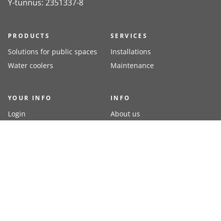
Y-tunnus: 2351337-8
PRODUCTS
SERVICES
Solutions for public spaces
Installations
Water coolers
Maintenance
YOUR INFO
INFO
Login
About us
Register
Contacts
Delivery methods
Terms of delivery
Resellers
Payment methods
PAYMENT METHODS