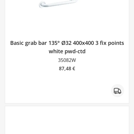
Basic grab bar 135° Ø32 400x400 3 fix points
white pwd-ctd
35082W
87,48 €