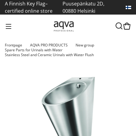
A Finnish Key Flag–
Puusepänkatu 2D,
certified online store
00880 Helsinki
Frontpage
AQVA PRO PRODUCTS
New group
Spare Parts for Urinals with Water
Stainless Steel and Ceramic Urinals with Water Flush