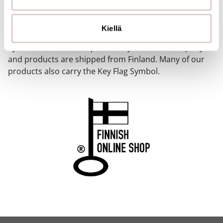
FINNISH ONLINE SHOP
tietoja muihin tietoihin, joita olet antanut heille tai joita on
kerätty, kun olet käyttänyt heidän palvelujaan.
Kiellä
Our online store has been awarded the Key Flag
Symbol. The store is operated by a Finnish company
and products are shipped from Finland. Many of our
products also carry the Key Flag Symbol.