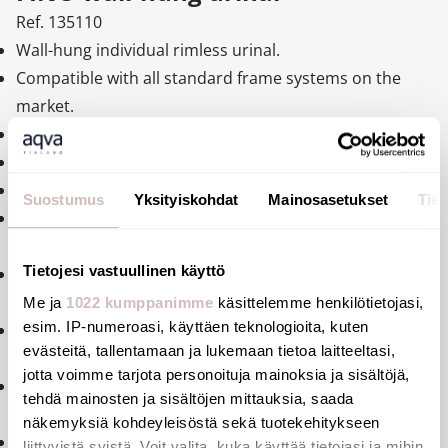
Ref. 135110
Wall-hung individual rimless urinal.
Compatible with all standard frame systems on the
market.
Bacteriostatic 304 stainless steel. Polished satin finish.
Stainless steel thickness: 1.2mm.
Top (exposed) water inlet.
Suostumus
Yksityiskohdat
Mainosasetukset
Tiet
Recessed horizontal or exposed waste outlet.
Concealed trap.
Tietojesi vastuullinen käyttö
Quick and easy to install from the front thanks to a
stainless steel mounting frame.
Me ja
1022 kumppanimme
käsittelemme henkilötietojasi,
esim. IP-numeroasi, käyttäen teknologioita, kuten
Supplied with a 1½" P trap. Supplied with fixing
evästeitä, tallentamaan ja lukemaan tietoa laitteeltasi,
elements.
jotta voimme tarjota personoituja mainoksia ja sisältöjä,
CE marked. Complies with European standard EN
tehdä mainosten ja sisältöjen mittauksia, saada
13407 for 2L flush.
näkemyksiä kohdeyleisöstä sekä tuotekehitykseen
Weight: 3.5kg.
liittyvistä syistä. Voit valita, kuka käyttää tietojasi ja mihin