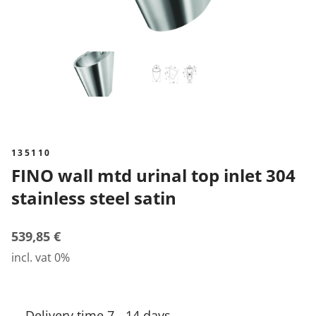
135110
FINO wall mtd urinal top inlet 304
stainless steel satin
539,85 €
incl. vat 0%
Delivery time 7 - 14 days