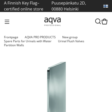
A Finnish Key Flag–
Puusepänkatu 2D,
certified online store
00880 Helsinki
Frontpage
AQVA PRO PRODUCTS
New group
Spare Parts for Urinals with Water
Urinal Flush Valves
Partition Walls