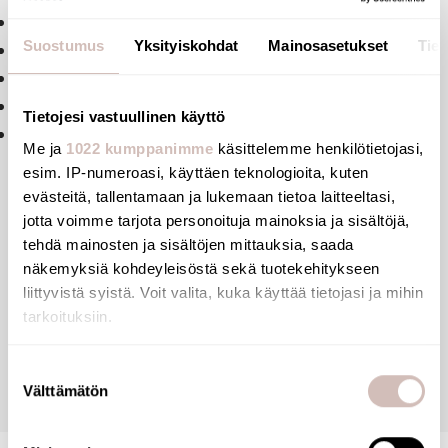
Bacteriostatic 304 stainless steel
Suostumus
Yksityiskohdat
Mainosasetukset
Tiet
Stainless steel thickness: 1.5 mm
Smooth surface and rounded edges
Concealed fixings
Tietojesi vastuullinen käyttö
Supplied with fixing elements
Me ja
1022 kumppanimme
käsittelemme henkilötietojasi,
esim. IP-numeroasi, käyttäen teknologioita, kuten
evästeitä, tallentamaan ja lukemaan tietoa laitteeltasi,
jotta voimme tarjota personoituja mainoksia ja sisältöjä,
Files
tehdä mainosten ja sisältöjen mittauksia, saada
näkemyksiä kohdeyleisöstä sekä tuotekehitykseen
liittyvistä syistä. Voit valita, kuka käyttää tietojasi ja mihin
Reviews
tarkoituksiin.
Jos sallit, haluamme myös tehdä seuraavia:
Suostumuksen
Questions
Välttämätön
Kerätä tietoja maantieteellisestä sijainnistasi,
valinta
mahdollisesti muutaman metrin tarkkuudella
Tunnistaa laitteesi skannaamalla sen ominaispiirteitä