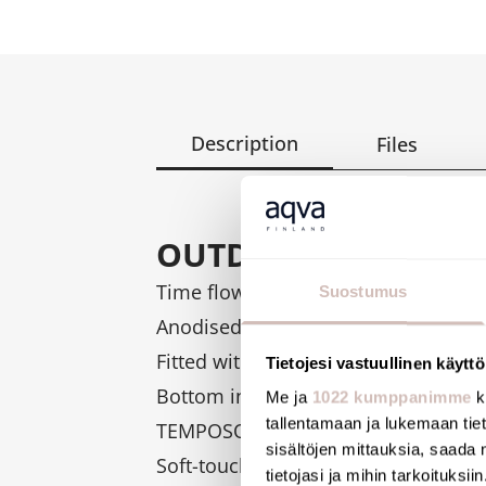
Description
Files
OUTDOOR shower c
Time flow shower column.
Suostumus
Anodised aluminium shower column 
Fitted with two showers and one foo
Tietojesi vastuullinen käyttö
Bottom inlet via stopcock F¾".
Me ja
1022 kumppanimme
k
tallentamaan ja lukemaan tieto
TEMPOSOFT 2 time flow valves for m
sisältöjen mittauksia, saada 
Soft-touch operation.
tietojasi ja mihin tarkoituksiin