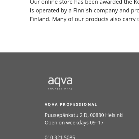
Our online store has been awarded the Ke
is operated by a Finnish company and pr
Finland. Many of our products also carry 
AQVA PROFESSIONAL
Puusepänkatu 2 D, 00880 Helsinki
Open on weekdays 09–17
010 321 5085