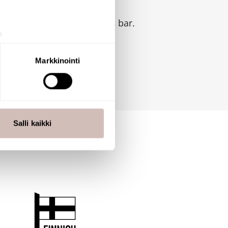
e regulation at 6 lpm at 3 bar.
a
aminen)
ossa
. Voit muuttaa
Markkinointi
 ominaisuuksien tukemiseen
tiikka-alan
ietoja muihin tietoihin, joita
Salli kaikki