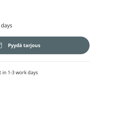
4 days
Pyydä tarjous
t in 1-3 work days