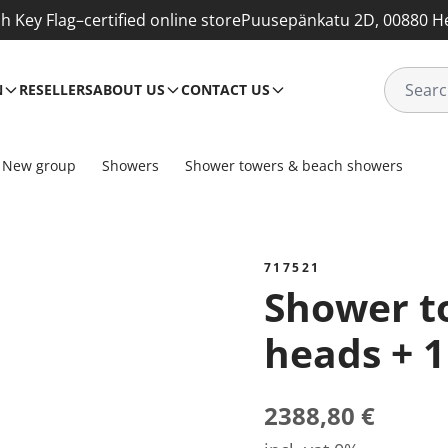
sh Key Flag–certified online store
Puusepänkatu 2D, 00880 He
N
RESELLERS
ABOUT US
CONTACT US
New group
Showers
Shower towers & beach showers
717521
Shower tower 2 shower
heads + 1
2388,80 €