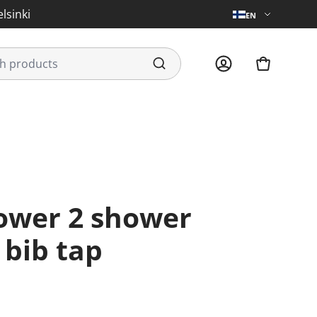
lsinki
EN
 bib tap