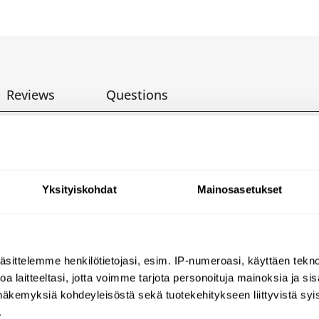
Reviews
Questions
olumn
Yksityiskohdat
Mainosasetukset
ready to fit.
t-rinse.
äsittelemme henkilötietojasi, esim. IP-numeroasi, käyttäen teknol
a laitteeltasi, jotta voimme tarjota personoituja mainoksia ja sis
ixed water supply.
näkemyksiä kohdeyleisöstä sekä tuotekehitykseen liittyvistä syist
.