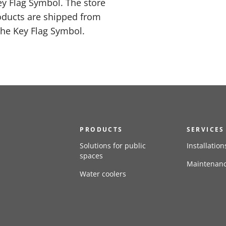
y Flag Symbol. The store
oducts are shipped from
the Key Flag Symbol.
PRODUCTS
SERVICES
Solutions for public
Installation
spaces
Maintenan
Water coolers