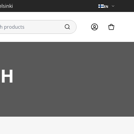
lsinki
EN
CH