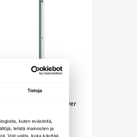
Tietoja
Shower tower 2 shower
heads
717520
ogioita, kuten evästeitä,
ältöjä, tehdä mainosten ja
2123,36 €
ä. Voit valita, kuka käyttää