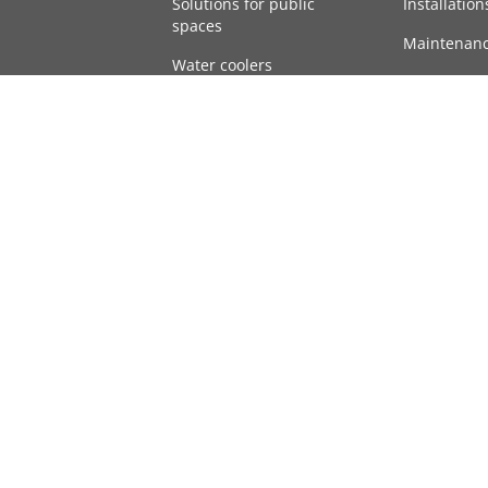
Solutions for public
Installation
spaces
Maintenan
Water coolers