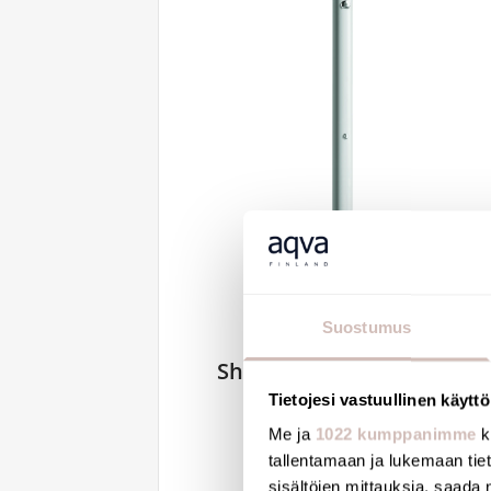
Suostumus
Shower tower 1 shower
head
Tietojesi vastuullinen käyttö
717510
Me ja
1022 kumppanimme
k
tallentamaan ja lukemaan tieto
1769,49 €
sisältöjen mittauksia, saada 