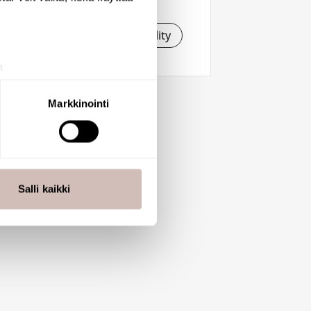
See availability
a
aminen)
ossa
. Voit muuttaa
Markkinointi
 ominaisuuksien tukemiseen
tiikka-alan
ietoja muihin tietoihin, joita
Salli kaikki