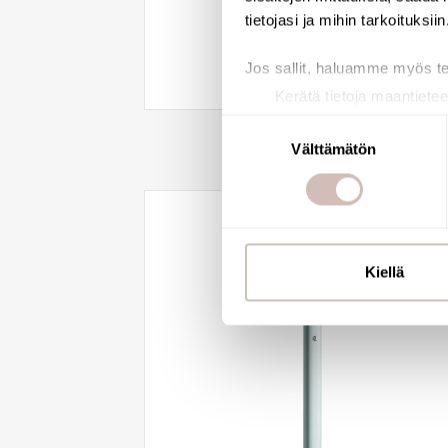
tietojasi ja mihin tarkoituksiin
See availability
Jos sallit, haluamme myös t
Kerätä tietoja maantietee
Tunnistaa laitteesi skan
Suostumuksen
Lue lisää siitä, miten henkilö
Välttämätön
valinta
suostumustasi tai peruuttaa 
Käytämme evästeitä tarjoama
ja kävijämäärämme analysoim
kumppaneillemme tietoja siitä
Kiellä
olet antanut heille tai joita o