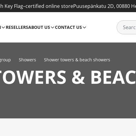
sh Key Flag–certified online store
Puusepänkatu 2D, 00880 He
N
RESELLERS
ABOUT US
CONTACT US
group
Showers
Shower towers & beach showers
TOWERS & BEA