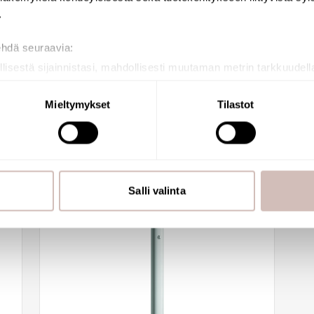
.
See availability
ehdä seuraavia:
llisestä sijainnistasi, mahdollisesti muutaman metrin tarkkuudell
naamalla sen ominaispiirteitä aktiivisesti (sormenjäljen muodost
tietojasi käsitellään ja miten voit määrittää asetuksesi
tiedot-osi
Mieltymykset
Tilastot
sen milloin vain evästeilmoituksessa.
mme sisällön ja mainosten räätälöimiseen, sosiaalisen median
iseen. Lisäksi jaamme sosiaalisen median, mainosalan ja analy
, miten käytät sivustoamme. Kumppanimme voivat yhdistää näitä t
Salli valinta
n kerätty, kun olet käyttänyt heidän palvelujaan.