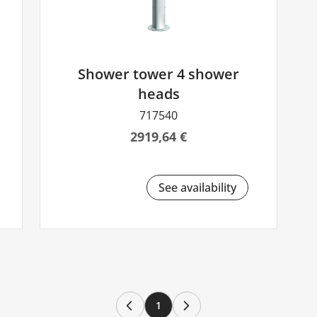
Shower tower 4 shower
heads
717540
2919,64 €
See availability
1