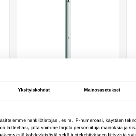
Yksityiskohdat
Mainosasetukset
Shower tower 1 shower
head + 1 bib tap
717511
äsittelemme henkilötietojasi, esim. IP-numeroasi, käyttäen teknol
a laitteeltasi, jotta voimme tarjota personoituja mainoksia ja sis
2034,92 €
näkemyksiä kohdeyleisöstä sekä tuotekehitykseen liittyvistä syist