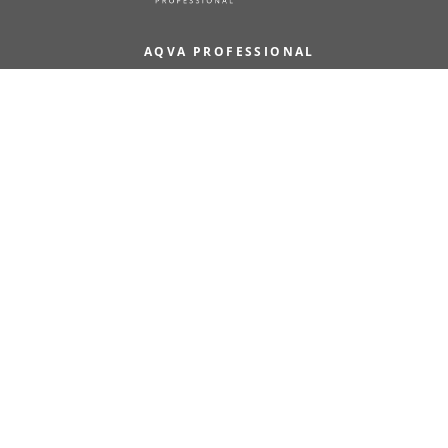
AQVA PROFESSIONAL
Puusepänkatu 2 D, 00880 Helsinki
Open on weekdays 09–17
010 321 5085
info@aqvapro.fi
Y-tunnus: 2351337-8
INFO
About us
Contacts
Delivery methods
Terms of delivery
Resellers