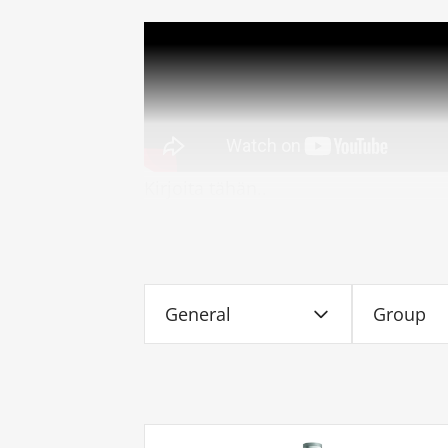
Kirjoita tähän..
General
Group