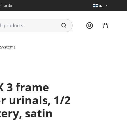
lsinki
EN
 Systems
r urinals, 1/2
tery, satin