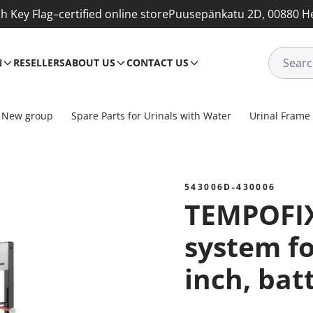
sh Key Flag–certified online store
Puusepänkatu 2D, 00880 He
N
RESELLERS
ABOUT US
CONTACT US
New group
Spare Parts for Urinals with Water
Urinal Frame
543006D-430006
TEMPOFIX 3 frame
system fo
inch, bat