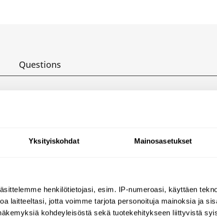
Questions
ectronic urinal valve:
 wall-mounted installation.
Yksityiskohdat
Mainosasetukset
s with anchoring bolts supplied.
 0 - 200mm.
äsittelemme henkilötietojasi, esim. IP-numeroasi, käyttäen teknol
eal.
a laitteeltasi, jotta voimme tarjota personoituja mainoksia ja sis
näkemyksiä kohdeyleisöstä sekä tuotekehitykseen liittyvistä syist