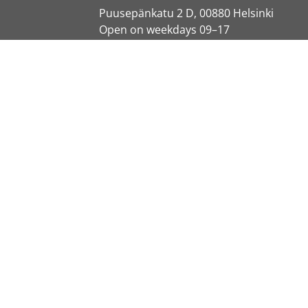
Puusepänkatu 2 D, 00880 Helsinki
Open on weekdays 09–17
010 321 5085
info@aqvapro.fi
Y-tunnus: 2351337-8
INFO
About us
Contacts
Delivery methods
Terms of delivery
Resellers
Payment methods