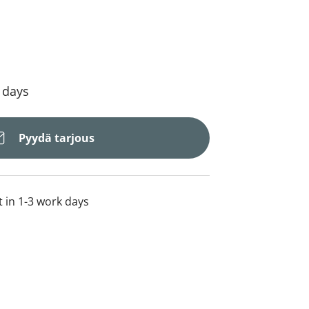
4 days
Pyydä tarjous
t in 1-3 work days