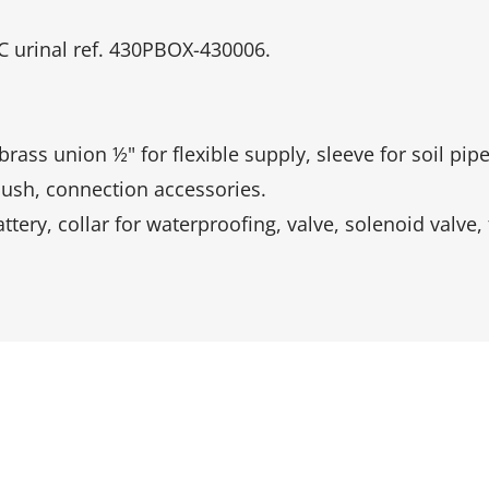
 urinal ref. 430PBOX-430006.
brass union ½" for flexible supply, sleeve for soil p
lush, connection accessories.
ttery, collar for waterproofing, valve, solenoid valve, 