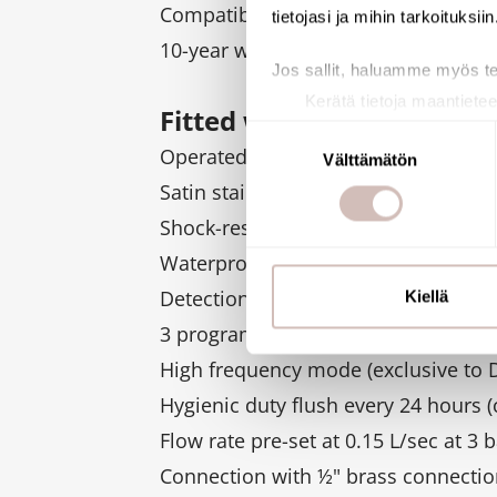
Compatible with wall finishes 13 -
tietojasi ja mihin tarkoituksiin
10-year warranty.
Jos sallit, haluamme myös t
Kerätä tietoja maantietee
Fitted with TEMPOMATIC 4 
Tunnistaa laitteesi skan
Suostumuksen
Operated by 123 6V Lithium batterie
Lue lisää siitä, miten henkilö
Välttämätön
valinta
suostumustasi tai peruuttaa 
Satin stainless steel plate 145 x 14
Shock-resistant infrared presence d
Käytämme evästeitä tarjoama
Waterproof recessing housing.
ja kävijämäärämme analysoim
kumppaneillemme tietoja siitä
Detection delay is 10 seconds.
Kiellä
olet antanut heille tai joita o
3 programmes (rinsing volume can be
High frequency mode (exclusive to 
Hygienic duty flush every 24 hours (
Flow rate pre-set at 0.15 L/sec at 3 
Connection with ½" brass connection 