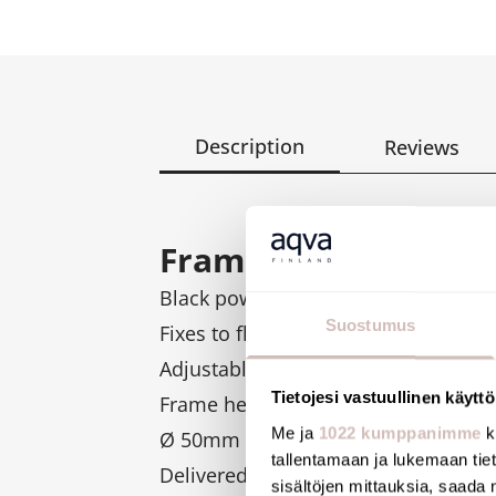
Description
Reviews
Frame system with el
Black powder-coated steel frame for
Suostumus
Fixes to floor and load-bearing wall
Adjustable bracket 100 - 280mm.
Tietojesi vastuullinen käyttö
Frame height can be adjusted from
Me ja
1022 kumppanimme
k
Ø 50mm soil pipe with waterproof s
tallentamaan ja lukemaan tieto
Delivered pre-mounted.
sisältöjen mittauksia, saada 