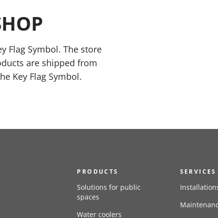
SHOP
y Flag Symbol. The store
oducts are shipped from
the Key Flag Symbol.
PRODUCTS
SERVICES
Solutions for public
Installation
spaces
Maintenan
Water coolers