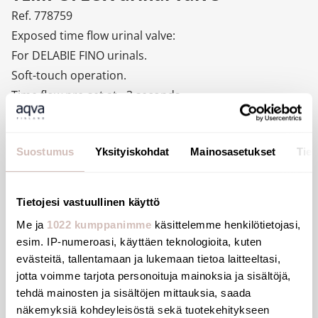
Ref. 778759
Exposed time flow urinal valve:
For DELABIE FINO urinals.
Soft-touch operation.
Time flow pre-set at ~3 seconds.
Flow rate pre-set at 0.15 L/sec at 3 bar, can be adjusted
up to 0.3 L/sec.
Suostumus
Yksityiskohdat
Mainosasetukset
Tiet
Innovative stopcock and flow rate adjustment system
integrated in the wall plate (patented).
Compatible with rain water.
Tietojesi vastuullinen käyttö
Complies with European standard EN 12541 (class II
Me ja
1022 kumppanimme
käsittelemme henkilötietojasi,
acoustic level).
esim. IP-numeroasi, käyttäen teknologioita, kuten
Chrome-plated solid brass body M½".
evästeitä, tallentamaan ja lukemaan tietoa laitteeltasi,
With chrome-plated neck tube.
jotta voimme tarjota personoituja mainoksia ja sisältöjä,
Angled for recessed inlet.
tehdä mainosten ja sisältöjen mittauksia, saada
näkemyksiä kohdeyleisöstä sekä tuotekehitykseen
Suitable for people with reduced mobility.