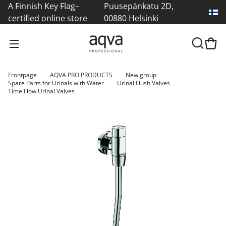
A Finnish Key Flag–
Puusepänkatu 2D,
certified online store
00880 Helsinki
Frontpage
AQVA PRO PRODUCTS
New group
Spare Parts for Urinals with Water
Urinal Flush Valves
Time Flow Urinal Valves