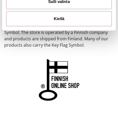
sivustoamme. Kumppanimme voivat yhdistää näitä
Salli valinta
tietoja muihin tietoihin, joita olet antanut heille tai joita on
FINNISH ONLINE SHOP
kerätty, kun olet käyttänyt heidän palvelujaan.
Kiellä
Our online store has been awarded the Key Flag
Symbol. The store is operated by a Finnish company
and products are shipped from Finland. Many of our
products also carry the Key Flag Symbol.