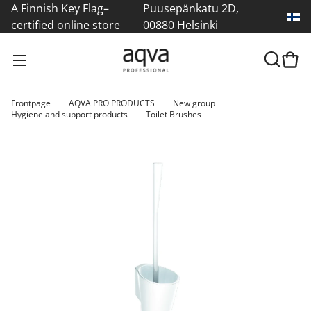
A Finnish Key Flag–
Puusepänkatu 2D,
certified online store
00880 Helsinki
Frontpage
AQVA PRO PRODUCTS
New group
Hygiene and support products
Toilet Brushes