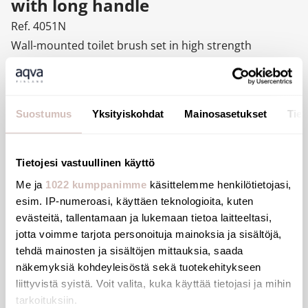
with long handle
Ref. 4051N
Wall-mounted toilet brush set in high strength
polyamide (Nylon).
Bright white toilet brush set.
Long, ergonomic handle: easy for wheelchair users or
Suostumus
Yksityiskohdat
Mainosasetukset
Tiet
people who have difficulty bending to use.
Easy to clean: plastic bowl can be removed from above.
Plastic bowl with reservoir: avoids toilet brush sitting in
Tietojesi vastuullinen käyttö
residual water and reduces the risk of splashing when
Me ja
1022 kumppanimme
käsittelemme henkilötietojasi,
next used.
esim. IP-numeroasi, käyttäen teknologioita, kuten
Height 515mm.
evästeitä, tallentamaan ja lukemaan tietoa laitteeltasi,
jotta voimme tarjota personoituja mainoksia ja sisältöjä,
Wall-mounted with anti-theft lock.
tehdä mainosten ja sisältöjen mittauksia, saada
30-year warranty.
näkemyksiä kohdeyleisöstä sekä tuotekehitykseen
liittyvistä syistä. Voit valita, kuka käyttää tietojasi ja mihin
tarkoituksiin.