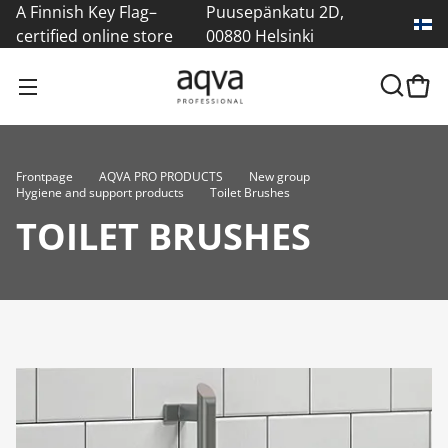
A Finnish Key Flag–
Puusepänkatu 2D,
certified online store
00880 Helsinki
Frontpage
AQVA PRO PRODUCTS
New group
Hygiene and support products
Toilet Brushes
TOILET BRUSHES