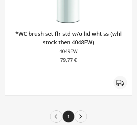
*WC brush set flr std w/o lid wht ss (whl
stock then 4048EW)
4049EW
79,77 €
1