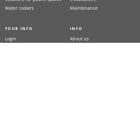
Water coolers
Maintenance
YOUR INFO
INFO
Login
About us
Register
Contacts
Delivery methods
Terms of delivery
Resellers
Payment methods
PAYMENT METHODS