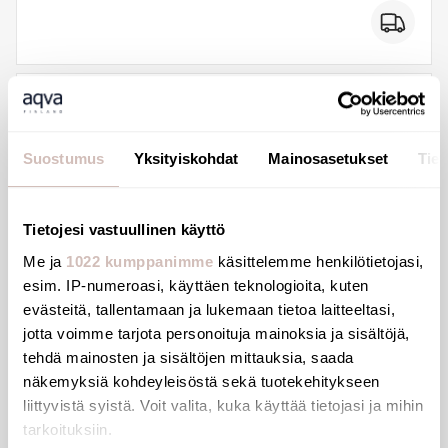
Suostumus
Yksityiskohdat
Mainosasetukset
Tiet
Tietojesi vastuullinen käyttö
Me ja
1022 kumppanimme
käsittelemme henkilötietojasi,
esim. IP-numeroasi, käyttäen teknologioita, kuten
evästeitä, tallentamaan ja lukemaan tietoa laitteeltasi,
jotta voimme tarjota personoituja mainoksia ja sisältöjä,
tehdä mainosten ja sisältöjen mittauksia, saada
näkemyksiä kohdeyleisöstä sekä tuotekehitykseen
WC brush set wall mounted with lid
liittyvistä syistä. Voit valita, kuka käyttää tietojasi ja mihin
polished stainless steel
tarkoituksiin.