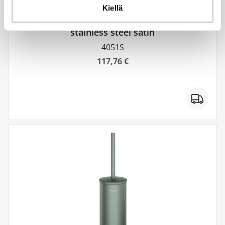
Kiellä
WC brush set wall mounted with lid
stainless steel satin
4051S
117,76 €