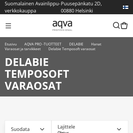
Suomalainen Avainlippu-
Puusepänkatu 2D,
verkkokauppa
00880 Helsinki
Etusivu
AQVA PRO -TUOTTEET
DELABIE
Hanat
Varaosat ja tarvikkeet
Delabie Temposoft varaosat
DELABIE
TEMPOSOFT
VARAOSAT
Lajittele
Suodata
Oletus