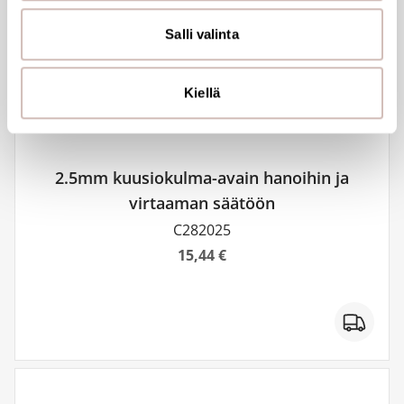
alan kumppaneillemme tietoja siitä, miten käytät
sivustoamme. Kumppanimme voivat yhdistää näitä
Salli valinta
tietoja muihin tietoihin, joita olet antanut heille tai joita on
kerätty, kun olet käyttänyt heidän palvelujaan.
Kiellä
2.5mm kuusiokulma-avain hanoihin ja
virtaaman säätöön
C282025
15,44 €