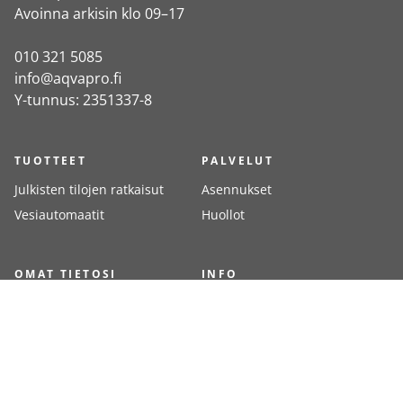
Avoinna arkisin klo 09–17
010 321 5085
info@aqvapro.fi
Y-tunnus: 2351337-8
TUOTTEET
PALVELUT
Julkisten tilojen ratkaisut
Asennukset
Vesiautomaatit
Huollot
OMAT TIETOSI
INFO
Kirjaudu
Meistä
Rekisteröidy
Yhteystiedot
Toimitustavat
Toimitusehdot