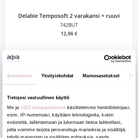
Delabie Temposoft 2 varakansi + ruuvi
742BUT
12,06 €
Suostumus
Yksityiskohdat
Mainosasetukset
Tiet
Tietojesi vastuullinen käyttö
Me ja
1022 kumppanimme
käsittelemme henkilötietojasi,
esim. IP-numeroasi, käyttäen teknologioita, kuten
evästeitä, tallentamaan ja lukemaan tietoa laitteeltasi,
jotta voimme tarjota personoituja mainoksia ja sisältöjä,
tehdä mainosten ja sisältöjen mittauksia, saada