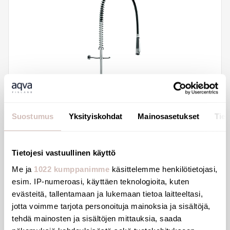
Suostumus
Yksityiskohdat
Mainosasetukset
Tiet
Delabie ammattikeitiön esipesusuihku
Tietojesi vastuullinen käyttö
sekoittajalla, 0,95M, seinäasennus
Me ja
1022 kumppanimme
käsittelemme henkilötietojasi,
5636
esim. IP-numeroasi, käyttäen teknologioita, kuten
703,41 €
evästeitä, tallentamaan ja lukemaan tietoa laitteeltasi,
jotta voimme tarjota personoituja mainoksia ja sisältöjä,
tehdä mainosten ja sisältöjen mittauksia, saada