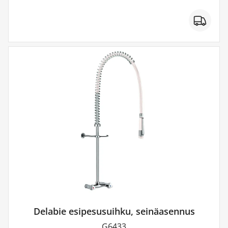
Delabie esipesusuihku, seinäasennus
G6433