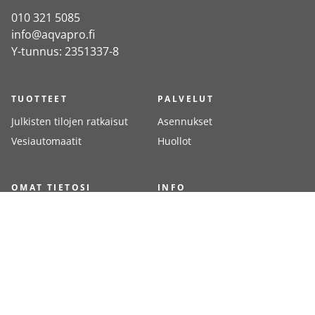
010 321 5085
info@aqvapro.fi
Y-tunnus: 2351337-8
TUOTTEET
PALVELUT
Julkisten tilojen ratkaisut
Asennukset
Vesiautomaatit
Huollot
OMAT TIETOSI
INFO
Kirjaudu
Meistä
Rekisteröidy
Yhteystiedot
Toimitustavat
Toimitusehdot
Jälleenmyyjät
Maksutavat