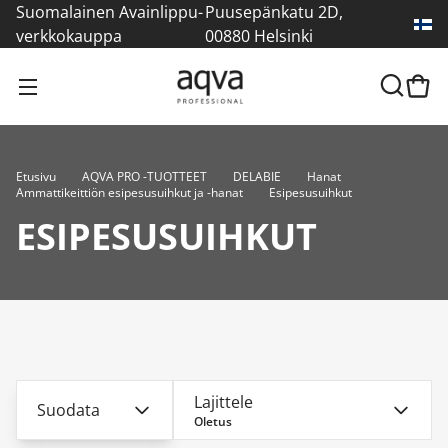
Suomalainen Avainlippu-
Puusepänkatu 2D,
verkkokauppa
00880 Helsinki
Etusivu
AQVA PRO -TUOTTEET
DELABIE
Hanat
Ammattikeittiön esipesusuihkut ja -hanat
Esipesusuihkut
ESIPESUSUIHKUT
Lajittele
Suodata
Oletus