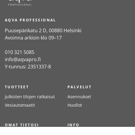
AQVA PROFESSIONAL
Puusepänkatu 2 D, 00880 Helsinki
Avoinna arkisin klo 09–17
010 321 5085
info@aqvapro.fi
Y-tunnus: 2351337-8
TUOTTEET
PALVELUT
Julkisten tilojen ratkaisut
Asennukset
Vesiautomaatit
Huollot
OMAT TIETOSI
INFO
Kirjaudu
Meistä