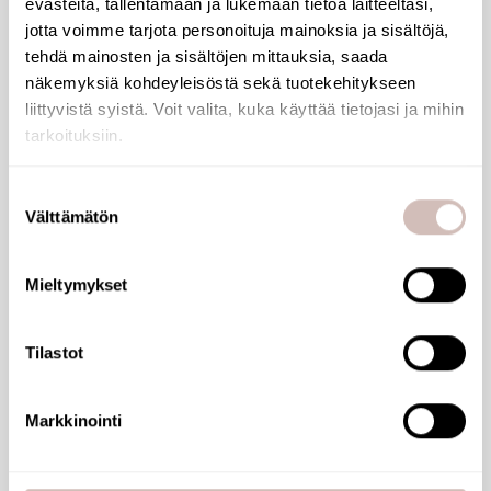
evästeitä, tallentamaan ja lukemaan tietoa laitteeltasi,
jotta voimme tarjota personoituja mainoksia ja sisältöjä,
tehdä mainosten ja sisältöjen mittauksia, saada
näkemyksiä kohdeyleisöstä sekä tuotekehitykseen
liittyvistä syistä. Voit valita, kuka käyttää tietojasi ja mihin
tarkoituksiin.
Jos sallit, haluamme myös tehdä seuraavia:
Suostumuksen
Välttämätön
Kerätä tietoja maantieteellisestä sijainnistasi,
valinta
mahdollisesti muutaman metrin tarkkuudella
AQVA MIDI 310mm korkea
Tunnistaa laitteesi skannaamalla sen ominaispiirteitä
Mieltymykset
aktiivisesti (sormenjäljen muodostaminen)
124198
Lue lisää siitä, miten henkilötietojasi käsitellään ja miten
215,76 €
Tilastot
voit määrittää asetuksesi
tiedot-osiossa
. Voit muuttaa
suostumustasi tai peruuttaa sen milloin vain
evästeilmoituksessa.
Markkinointi
Käytämme evästeitä tarjoamamme sisällön ja mainosten
räätälöimiseen, sosiaalisen median ominaisuuksien