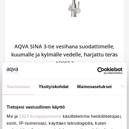
AQVA SINA 3-tie vesihana suodattimelle,
kuumalle ja kylmälle vedelle, harjattu teräs
AQ007-3
189,00 €
Suostumus
Yksityiskohdat
Mainosasetukset
Tiet
Tietojesi vastuullinen käyttö
Me ja
1022 kumppanimme
käsittelemme henkilötietojasi,
esim. IP-numeroasi, käyttäen teknologioita, kuten