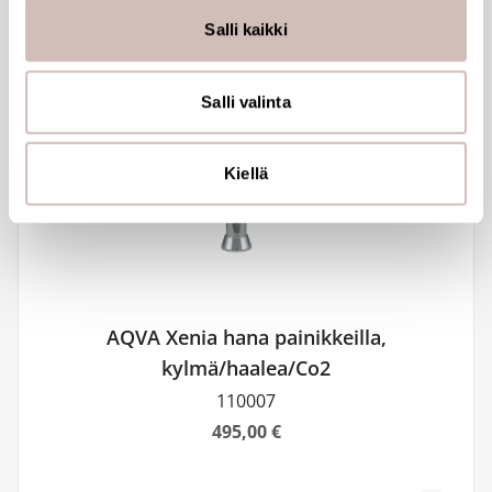
tukemiseen ja kävijämäärämme analysoimiseen. Lisäksi
Salli kaikki
jaamme sosiaalisen median, mainosalan ja analytiikka-
alan kumppaneillemme tietoja siitä, miten käytät
sivustoamme. Kumppanimme voivat yhdistää näitä
Salli valinta
tietoja muihin tietoihin, joita olet antanut heille tai joita on
kerätty, kun olet käyttänyt heidän palvelujaan.
Kiellä
AQVA Xenia hana painikkeilla,
kylmä/haalea/Co2
110007
495,00 €