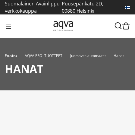
Suomalainen Avainlippu-
Puusepänkatu 2D,
verkkokauppa
00880 Helsinki
Etusivu
AQVA PRO -TUOTTEET
Juomavesiautomaatit
Hanat
HANAT