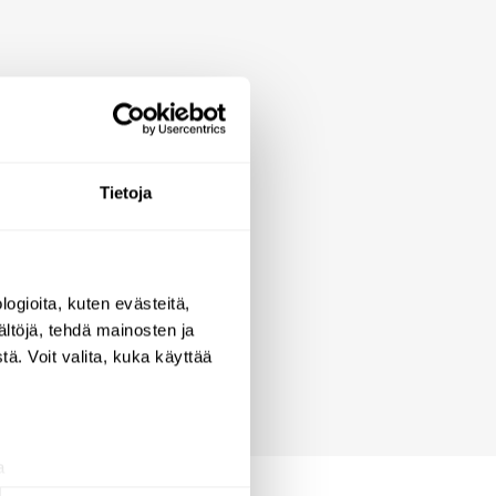
 johtava julkisten tilojen
Tietoja
isyyden sekä
iin tiloihin, oli kyseessä sitten
ogioita, kuten evästeitä,
ältöjä, tehdä mainosten ja
ä. Voit valita, kuka käyttää
a
aminen)