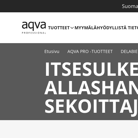
Suomal
TUOTTEET
MYYMÄLÄ
HYÖDYLLISTÄ TIET
Etusivu
AQVA PRO -TUOTTEET
DELABIE
ITSESULK
ALLASHAN
SEKOITTA