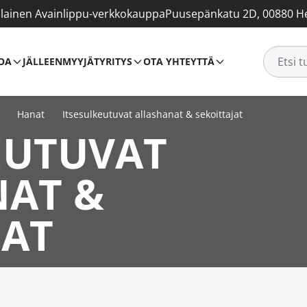
ainen Avainlippu-verkkokauppa
Puusepänkatu 2D, 00880 He
OA
JÄLLEENMYYJÄT
YRITYS
OTA YHTEYTTÄ
Hanat
Itsesulkeutuvat allashanat & sekoittajat
EUTUVAT
AT &
JAT