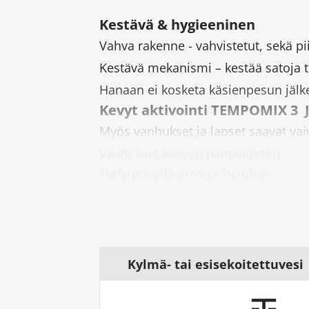
Kestävä & hygieeninen
Vahva rakenne - vahvistetut, sekä pii
Kestävä mekanismi – kestää satoja t
Hanaan ei kosketa käsienpesun jälk
Kevyt aktivointi TEMPOMIX 3 
Myös vanhukset ja lapset saavat vai
Vaatii vain kevyen painalluksen
Helppo ylläpito ja huolto
Itsepuhdistuva ja kalkin kasaantum
Hanojen ja sekoittajien rakenteen 
irrottamatta tai liikuttamatta itse h
AB-lukkiutumisenestojärjest
Kylmä- tai esisekoitettuvesi
Anti-blocking (AB) -hanoissa ja -seko
Estää venttiilin lukitsemisen päälle t