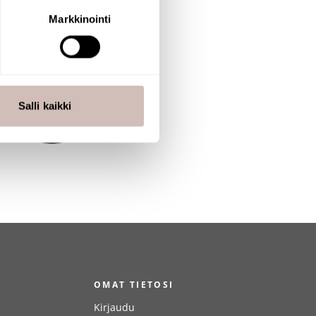
ossa
. Voit muuttaa
Markkinointi
 ominaisuuksien tukemiseen
tiikka-alan
ietoja muihin tietoihin, joita
Salli kaikki
T
OMAT TIETOSI
Kirjaudu