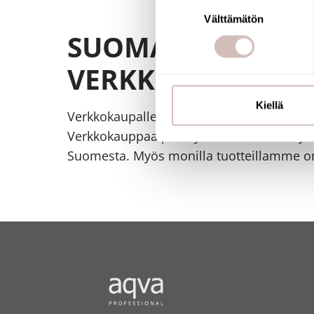
Suostumuksen
Lue lisää siitä, miten henkilö
Välttämätön
valinta
SUOMALAINEN
suostumustasi tai peruuttaa 
VERKKOKAUPPA
Käytämme evästeitä tarjoama
ja kävijämäärämme analysoim
kumppaneillemme tietoja siitä
Kiellä
Verkkokaupallemme on myönnetty Avainl
olet antanut heille tai joita o
Verkkokauppaa pitää yllä suomalainen yrit
Suomesta. Myös monilla tuotteillamme on