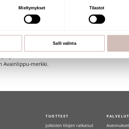
tietojasi käsitellään ja miten voit määrittää asetuksesi
tiedot-osi
Mieltymykset
Tilastot
sen milloin vain evästeilmoituksessa.
mme sisällön ja mainosten räätälöimiseen, sosiaalisen median
iseen. Lisäksi jaamme sosiaalisen median, mainosalan ja analy
, miten käytät sivustoamme. Kumppanimme voivat yhdistää näitä t
Salli valinta
ippu-merkki.
n kerätty, kun olet käyttänyt heidän palvelujaan.
ys, joka toimittaa tuotteet
 Avainlippu-merkki.
TUOTTEET
PALVELU
Julkisten tilojen ratkaisut
Asennukset