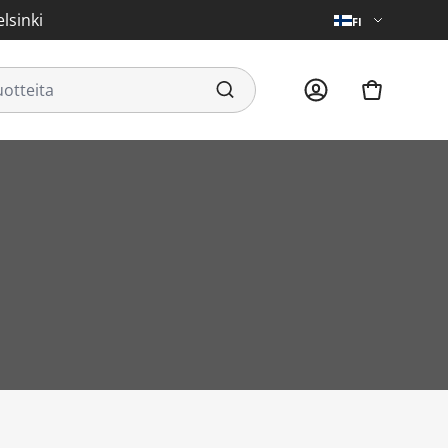
lsinki
FI