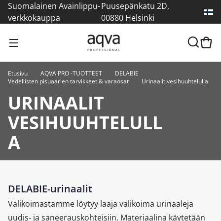
Suomalainen Avainlippu-
Puusepänkatu 2D,
verkkokauppa
00880 Helsinki
Etusivu
AQVA PRO -TUOTTEET
DELABIE
Vedellisten pisuaarien tarvikkeet & varaosat
Urinaalit vesihuuhtelulla
URINAALIT
VESIHUUHTELULL
A
DELABIE-urinaalit
Valikoimastamme löytyy laaja valikoima urinaaleja
uudis- ja saneerauskohteisiin. Materiaalina käytetään