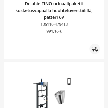
Delabie FINO urinaalipaketti
kosketusvapaalla huuhteluventtiilillä,
patteri 6V
135110-479413
991,16 €