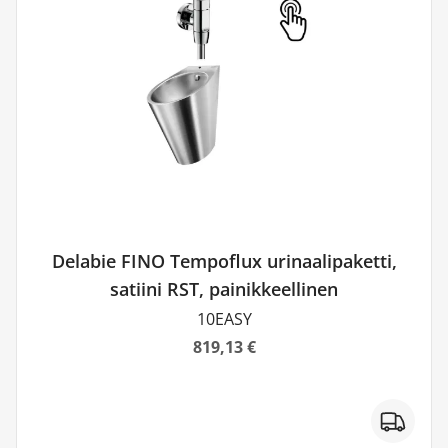
materiaali ilkivaltaa vastaan ja suunniteltu erityisesti
erilaisten julkisten tilojen käyttöön.
Maksimaalinen hygienia
Kalusteissa käytetään antibakteerista, ruostumatonta
AISI 304 -terästä. Se on ideaali ympäristöihin, joissa
vaaditaan korkean tason hygieenisyyttä, kuten julkiset
WC-tilat, sairaalat, kanttiinit ja ravintolat.
Helppo asennus
Kaikki DELABIEn tuotteet on helppo asentaa.
Delabie FINO Tempoflux urinaalipaketti,
Minimaaliset säädöt ja asetukset säästävät aikaa.
satiini RST, painikkeellinen
Ympäristöystävällinen
10EASY
Ruostumaton teräs on ympäristöystävällinen valinta ja
819,13 €
tukee kestävää kehitystä, sillä se on sataprosenttisesti
kierrätettävä. Kehittyneen teknologian ansiosta
DELABIEn ruostumattoman teräksen valmistukseen
vaaditaan vähemmän energiaa. Kevyen painonsa