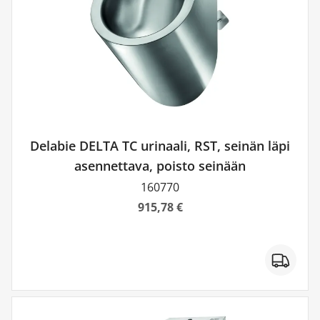
Delabie DELTA TC urinaali, RST, seinän läpi
asennettava, poisto seinään
160770
915,78 €