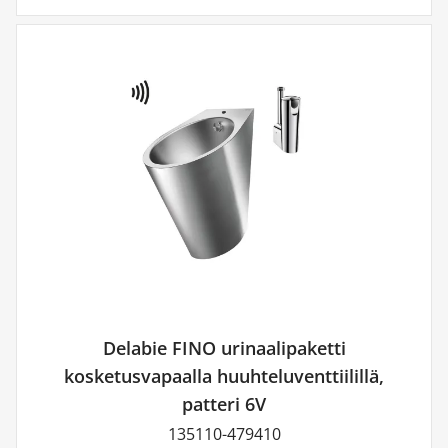
ansiosta myös kuljetuksen päästöt ovat pienemmät.
Tutustu myös näihin:
Huuhteluventtiilit
Asennustelineet
Delabie FINO urinaalipaketti
kosketusvapaalla huuhteluventtiilillä,
patteri 6V
135110-479410