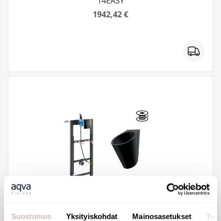
14EASY
1942,42 €
Suostumus
Yksityiskohdat
Mainosasetukset
Tiet