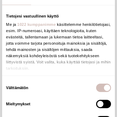
Delabie FINO urinaalipaketti, mattamusta,
verkkovirta
Tietojesi vastuullinen käyttö
15EASY
Me ja
1022 kumppanimme
käsittelemme henkilötietojasi,
1942,42 €
esim. IP-numeroasi, käyttäen teknologioita, kuten
evästeitä, tallentamaan ja lukemaan tietoa laitteeltasi,
jotta voimme tarjota personoituja mainoksia ja sisältöjä,
tehdä mainosten ja sisältöjen mittauksia, saada
näkemyksiä kohdeyleisöstä sekä tuotekehitykseen
liittyvistä syistä. Voit valita, kuka käyttää tietojasi ja mihin
tarkoituksiin.
Jos sallit, haluamme myös tehdä seuraavia:
Suostumuksen
Välttämätön
Kerätä tietoja maantieteellisestä sijainnistasi,
valinta
mahdollisesti muutaman metrin tarkkuudella
Tunnistaa laitteesi skannaamalla sen ominaispiirteitä
Mieltymykset
aktiivisesti (sormenjäljen muodostaminen)
Lue lisää siitä, miten henkilötietojasi käsitellään ja miten