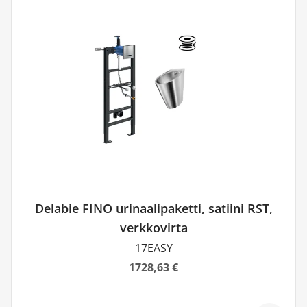
Delabie FINO urinaalipaketti, satiini RST,
verkkovirta
17EASY
1728,63 €