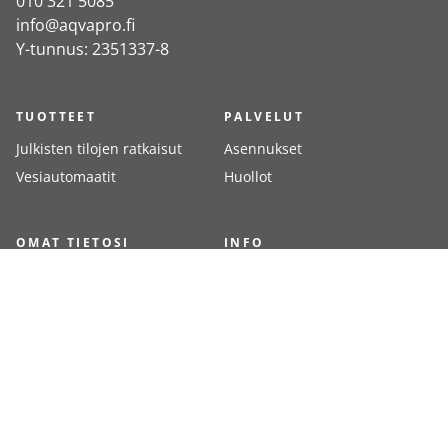
010 321 5085
info@aqvapro.fi
Y-tunnus: 2351337-8
TUOTTEET
PALVELUT
Julkisten tilojen ratkaisut
Asennukset
Vesiautomaatit
Huollot
OMAT TIETOSI
INFO
Kirjaudu
Meistä
Rekisteröidy
Yhteystiedot
Toimitustavat
Toimitusehdot
Jälleenmyyjät
Maksutavat