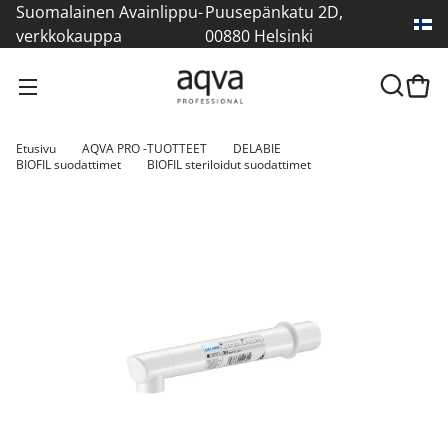
Suomalainen Avainlippu-
Puusepänkatu 2D,
verkkokauppa
00880 Helsinki
Etusivu
AQVA PRO -TUOTTEET
DELABIE
BIOFIL suodattimet
BIOFIL steriloidut suodattimet