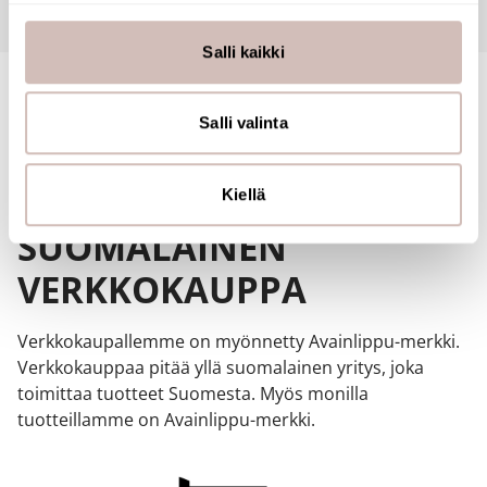
räätälöimiseen, sosiaalisen median ominaisuuksien
tukemiseen ja kävijämäärämme analysoimiseen. Lisäksi
Salli kaikki
jaamme sosiaalisen median, mainosalan ja analytiikka-
alan kumppaneillemme tietoja siitä, miten käytät
sivustoamme. Kumppanimme voivat yhdistää näitä
Salli valinta
tietoja muihin tietoihin, joita olet antanut heille tai joita on
kerätty, kun olet käyttänyt heidän palvelujaan.
Kiellä
SUOMALAINEN
VERKKOKAUPPA
Verkkokaupallemme on myönnetty Avainlippu-merkki.
Verkkokauppaa pitää yllä suomalainen yritys, joka
toimittaa tuotteet Suomesta. Myös monilla
tuotteillamme on Avainlippu-merkki.