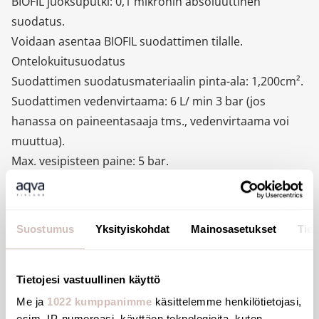
BIOFIL juoksuputki: 0,1 mikronin absoluuttinen
suodatus.
Voidaan asentaa BIOFIL suodattimen tilalle.
Ontelokuitusuodatus
Suodattimen suodatusmateriaalin pinta-ala: 1,200cm².
Suodattimen vedenvirtaama: 6 L/ min 3 bar (jos
hanassa on paineentasaaja tms., vedenvirtaama voi
muuttua).
Max. vesipisteen paine: 5 bar.
Suodattimen käyttöikä: max. 62 päivää asennuksen
jälkeen.
Yhteensopiva kaikentyyppisiin hanoihin, kestää
Suostumus
Yksityiskohdat
Mainosasetukset
Tiet
kemikaali- ja kuumashokkeja
Antibakteerinen, steriili suodatin.
Paino: 40 g
Tietojesi vastuullinen käyttö
Yksittäispakattuna 10 kpl per paketti.
Me ja
1022 kumppanimme
käsittelemme henkilötietojasi,
esim. IP-numeroasi, käyttäen teknologioita, kuten