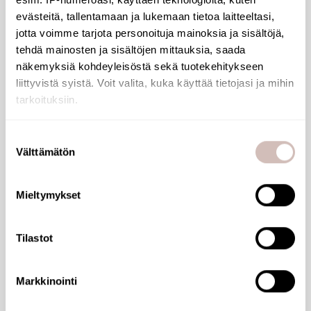
evästeitä, tallentamaan ja lukemaan tietoa laitteeltasi,
Toimii Legionellaa ja muita bakteereita vastaan
jotta voimme tarjota personoituja mainoksia ja sisältöjä,
tehdä mainosten ja sisältöjen mittauksia, saada
Pienikokoinen, säästää tilaa
näkemyksiä kohdeyleisöstä sekä tuotekehitykseen
liittyvistä syistä. Voit valita, kuka käyttää tietojasi ja mihin
Käyttöikä: 2 kk asennuksesta
tarkoituksiin.
Jos sallit, haluamme myös tehdä seuraavia:
Helppo asennus ilman työkaluja
Suostumuksen
Välttämätön
Kerätä tietoja maantieteellisestä sijainnistasi,
valinta
mahdollisesti muutaman metrin tarkkuudella
Tunnistaa laitteesi skannaamalla sen ominaispiirteitä
Mieltymykset
aktiivisesti (sormenjäljen muodostaminen)
Tiedostot
Lue lisää siitä, miten henkilötietojasi käsitellään ja miten
Tilastot
voit määrittää asetuksesi
tiedot-osiossa
. Voit muuttaa
suostumustasi tai peruuttaa sen milloin vain
Arvostelut
evästeilmoituksessa.
Markkinointi
Kysymyksiä
Käytämme evästeitä tarjoamamme sisällön ja mainosten