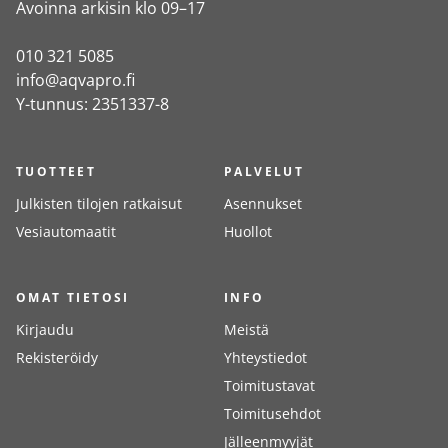
Avoinna arkisin klo 09–17
010 321 5085
info@aqvapro.fi
Y-tunnus: 2351337-8
TUOTTEET
PALVELUT
Julkisten tilojen ratkaisut
Asennukset
Vesiautomaatit
Huollot
OMAT TIETOSI
INFO
Kirjaudu
Meistä
Rekisteröidy
Yhteystiedot
Toimitustavat
Toimitusehdot
Jälleenmyyjät