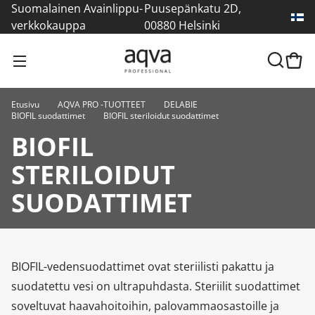
Suomalainen Avainlippu-
Puusepänkatu 2D,
verkkokauppa
00880 Helsinki
Etusivu
AQVA PRO -TUOTTEET
DELABIE
BIOFIL suodattimet
BIOFIL steriloidut suodattimet
BIOFIL
STERILOIDUT
SUODATTIMET
BIOFIL-vedensuodattimet ovat steriilisti pakattu ja
suodatettu vesi on ultrapuhdasta. Steriilit suodattimet
soveltuvat haavahoitoihin, palovammaosastoille ja