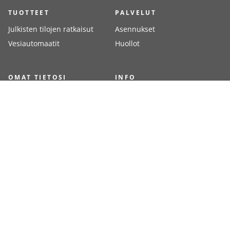
TUOTTEET
PALVELUT
Julkisten tilojen ratkaisut
Asennukset
Vesiautomaatit
Huollot
OMAT TIETOSI
INFO
Kirjaudu
Meistä
Rekisteröidy
Yhteystiedot
Toimitustavat
Toimitusehdot
Jälleenmyyjät
Maksutavat
MAKSUTAVAT