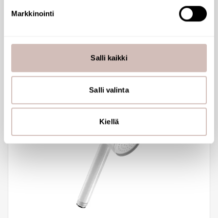
evästeilmoituksessa.
20251
Markkinointi
99,58 €
Käytämme evästeitä tarjoamamme sisällön ja mainosten
räätälöimiseen, sosiaalisen median ominaisuuksien
tukemiseen ja kävijämäärämme analysoimiseen. Lisäksi
Salli kaikki
jaamme sosiaalisen median, mainosalan ja analytiikka-
alan kumppaneillemme tietoja siitä, miten käytät
sivustoamme. Kumppanimme voivat yhdistää näitä
Salli valinta
tietoja muihin tietoihin, joita olet antanut heille tai joita on
kerätty, kun olet käyttänyt heidän palvelujaan.
Kiellä