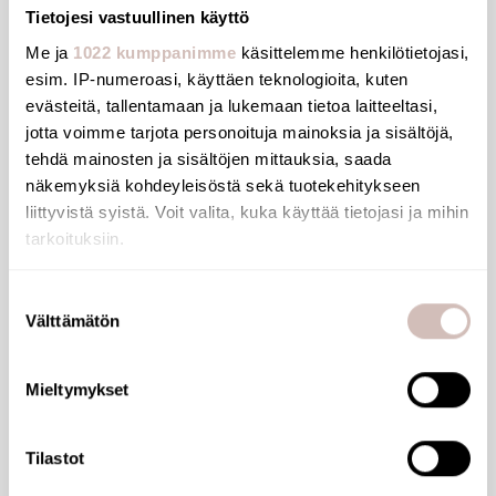
Tietojesi vastuullinen käyttö
Me ja
1022 kumppanimme
käsittelemme henkilötietojasi,
esim. IP-numeroasi, käyttäen teknologioita, kuten
evästeitä, tallentamaan ja lukemaan tietoa laitteeltasi,
jotta voimme tarjota personoituja mainoksia ja sisältöjä,
tehdä mainosten ja sisältöjen mittauksia, saada
näkemyksiä kohdeyleisöstä sekä tuotekehitykseen
liittyvistä syistä. Voit valita, kuka käyttää tietojasi ja mihin
tarkoituksiin.
Jos sallit, haluamme myös tehdä seuraavia:
Suostumuksen
Välttämätön
Kerätä tietoja maantieteellisestä sijainnistasi,
valinta
mahdollisesti muutaman metrin tarkkuudella
Tunnistaa laitteesi skannaamalla sen ominaispiirteitä
Mieltymykset
aktiivisesti (sormenjäljen muodostaminen)
Lue lisää siitä, miten henkilötietojasi käsitellään ja miten
Delabie Biofil suodatin 2 kk, hanaan ja suih
Tilastot
voit määrittää asetuksesi
tiedot-osiossa
. Voit muuttaa
suostumustasi tai peruuttaa sen milloin vain
kuun, steriili, laminaarivirtaus