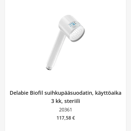
Delabie Biofil suihkupääsuodatin, käyttöaika
3 kk, steriili
20361
117,58 €