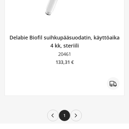
Delabie Biofil suihkupääsuodatin, käyttöaika
4 kk, steriili
20461
133,31 €
1