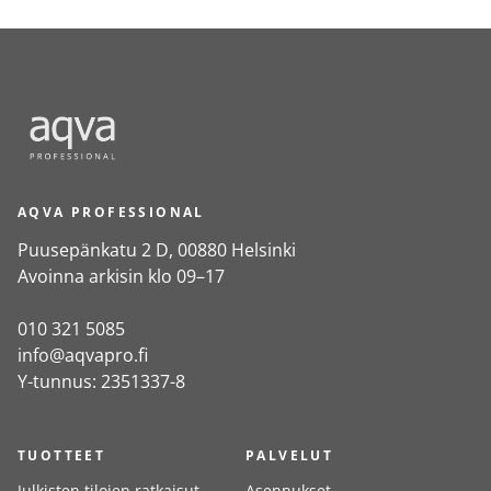
AQVA PROFESSIONAL
Puusepänkatu 2 D, 00880 Helsinki
Avoinna arkisin klo 09–17
010 321 5085
info@aqvapro.fi
Y-tunnus: 2351337-8
TUOTTEET
PALVELUT
Julkisten tilojen ratkaisut
Asennukset