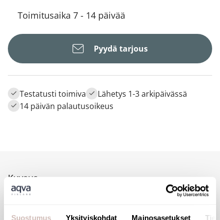
Toimitusaika 7 - 14 päivää
Pyydä tarjous
Testatusti toimiva
Lähetys 1-3 arkipäivässä
14 päivän palautusoikeus
Kuvaus
Suostumus
Yksityiskohdat
Mainosasetukset
Tiet