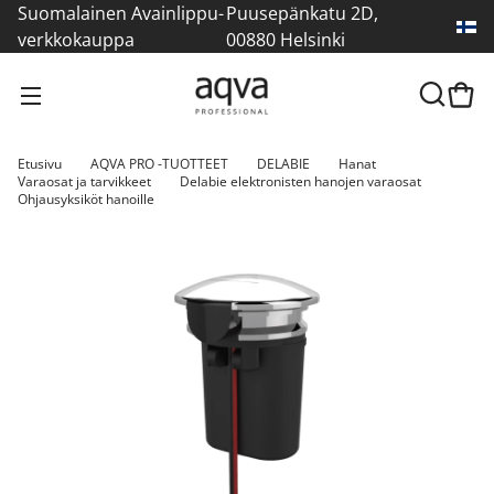
Suomalainen Avainlippu-
Puusepänkatu 2D,
verkkokauppa
00880 Helsinki
Etusivu
AQVA PRO -TUOTTEET
DELABIE
Hanat
Varaosat ja tarvikkeet
Delabie elektronisten hanojen varaosat
Ohjausyksiköt hanoille