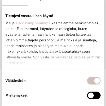
Tietojesi vastuullinen käyttö
Me ja
1022 kumppanimme
käsittelemme henkilötietojasi,
Tiedostot
esim. IP-numeroasi, käyttäen teknologioita, kuten
evästeitä, tallentamaan ja lukemaan tietoa laitteeltasi,
Arvostelut
jotta voimme tarjota personoituja mainoksia ja sisältöjä,
tehdä mainosten ja sisältöjen mittauksia, saada
näkemyksiä kohdeyleisöstä sekä tuotekehitykseen
Kysymyksiä
liittyvistä syistä. Voit valita, kuka käyttää tietojasi ja mihin
tarkoituksiin.
Jos sallit, haluamme myös tehdä seuraavia:
Suostumuksen
Välttämätön
Kerätä tietoja maantieteellisestä sijainnistasi,
valinta
mahdollisesti muutaman metrin tarkkuudella
Tunnistaa laitteesi skannaamalla sen ominaispiirteitä
Mieltymykset
aktiivisesti (sormenjäljen muodostaminen)
Lue lisää siitä, miten henkilötietojasi käsitellään ja miten