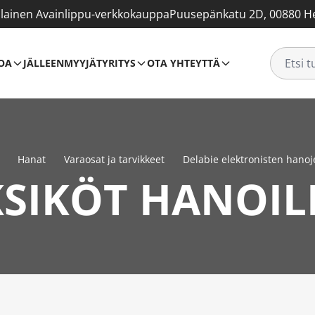
ainen Avainlippu-verkkokauppa
Puusepänkatu 2D, 00880 He
OA
JÄLLEENMYYJÄT
YRITYS
OTA YHTEYTTÄ
Hanat
Varaosat ja tarvikkeet
Delabie elektronisten hanoj
SIKÖT HANOIL