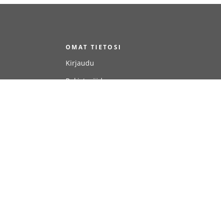
T
OMAT TIETOSI
Kirjaudu
Rekisteröidy