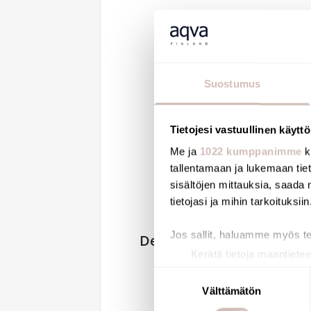
Suostumus
Tietojesi vastuullinen käyttö
Me ja
1022 kumppanimme
k
tallentamaan ja lukemaan tieto
sisältöjen mittauksia, saada 
tietojasi ja mihin tarkoituksiin
Jos sallit, haluamme myös t
Delabie Tempomatic 4,
Kerätä tietoja maantietee
elektroninen
Tunnistaa laitteesi skan
Suostumuksen
ohjausyksikkö 6V
Lue lisää siitä, miten henkilö
Välttämätön
valinta
patterimalleihin
suostumustasi tai peruuttaa 