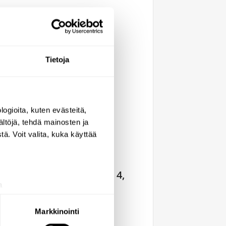
Tietoja
ogioita, kuten evästeitä,
ältöjä, tehdä mainosten ja
ä. Voit valita, kuka käyttää
Delabie Tempomatic 4,
a
elektroninen
aminen)
ohjausyksikkö 6V
ossa
. Voit muuttaa
Markkinointi
patterimalleihin