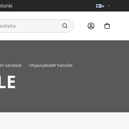
lsinki
FI
en varaosat
Ohjausyksiköt hanoille
LE