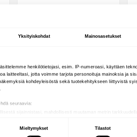
Yksityiskohdat
Mainosasetukset
äsittelemme henkilötietojasi, esim. IP-numeroasi, käyttäen teknol
a laitteeltasi, jotta voimme tarjota personoituja mainoksia ja sis
näkemyksiä kohdeyleisöstä sekä tuotekehitykseen liittyvistä syist
.
ehdä seuraavia:
Delabie Tempomatic 4
llisestä sijainnistasi, mahdollisesti muutaman metrin tarkkuudell
ohjausyksikkö,
naamalla sen ominaispiirteitä aktiivisesti (sormenjäljen muodost
verkkovirta, malleihin
tietojasi käsitellään ja miten voit määrittää asetuksesi
tiedot-osi
Mieltymykset
Tilastot
02/2016 alkaen
sen milloin vain evästeilmoituksessa.