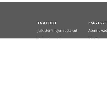
TUOTTEET
PALVELU
Julkisten tilojen ratkaisut
Asennukset
Vesiautomaatit
Huollot