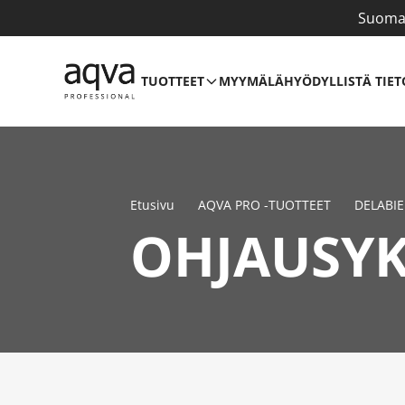
Suomal
TUOTTEET
MYYMÄLÄ
HYÖDYLLISTÄ TIET
Etusivu
AQVA PRO -TUOTTEET
DELABIE
OHJAUSYK