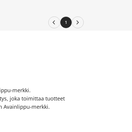
1
ippu-merkki.
ys, joka toimittaa tuotteet
 Avainlippu-merkki.