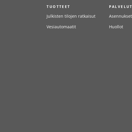
TUOTTEET
PALVELU
Julkisten tilojen ratkaisut
Asennukset
Vesiautomaatit
Huollot