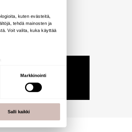
ogioita, kuten evästeitä,
ältöjä, tehdä mainosten ja
ä. Voit valita, kuka käyttää
a
aminen)
ossa
. Voit muuttaa
Markkinointi
 ominaisuuksien tukemiseen
tiikka-alan
ietoja muihin tietoihin, joita
Salli kaikki