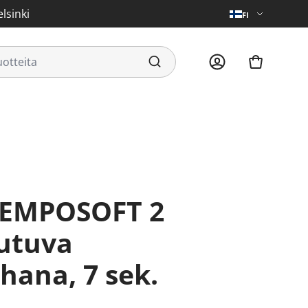
lsinki
FI
eutuva
hana, 7 sek.