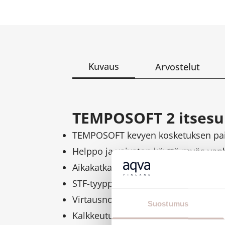
Kuvaus
Arvostelut
TEMPOSOFT 2 itsesu
TEMPOSOFT kevyen kosketuksen pa
Helppo ja vaivaton käyttö myös vanhu
Aikakatkaisu 7 sek.
STF-tyyppihyväksyntä.
Virtausnopeus 3 l/min (3 bar), sääde
Suostumus
Kalkkeutumista estävä suutin.