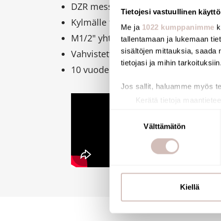
DZR messinkinen kromattu runko.
Tietojesi vastuullinen käyttö
Kylmälle tai esisekoitetulle vedelle.
Me ja
1022 kumppanimme
k
M1/2" yhteellä.
tallentamaan ja lukemaan tieto
sisältöjen mittauksia, saada 
Vahvistettu kiinnitys 3:lla ruostumatt
tietojasi ja mihin tarkoituksiin
10 vuoden takuu.
Jos sallit, haluamme myös t
Kerätä tietoja maantietee
Tunnistaa laitteesi skan
Suostumuksen
Lue lisää siitä, miten henkilö
Välttämätön
valinta
suostumustasi tai peruuttaa 
Käytämme evästeitä tarjoama
ja kävijämäärämme analysoim
kumppaneillemme tietoja siitä
Kiellä
olet antanut heille tai joita o