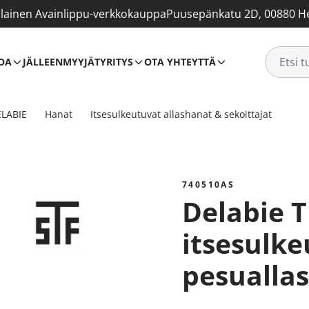
ainen Avainlippu-verkkokauppa
Puusepänkatu 2D, 00880 He
OA
JÄLLEENMYYJÄT
YRITYS
OTA YHTEYTTÄ
LABIE
Hanat
Itsesulkeutuvat allashanat & sekoittajat
740510AS
Delabie TEMPOSOFT 2
itsesulk
pesuallas