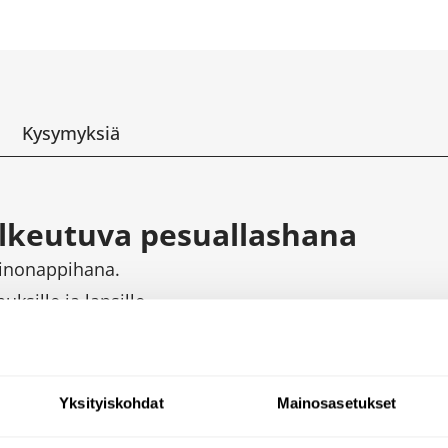
Kysymyksiä
lkeutuva pesuallashana
inonappihana.
ksille ja lapsille.
ttävissä 1,5-6 l/min.
Yksityiskohdat
Mainosasetukset