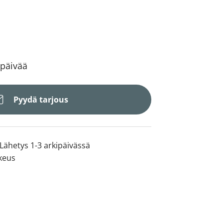
 päivää
Pyydä tarjous
Lähetys 1-3 arkipäivässä
keus