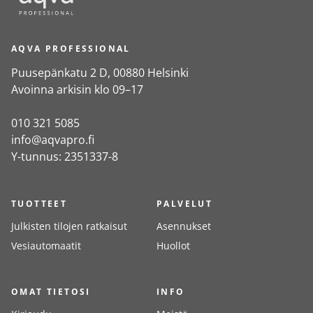
AQVA PROFESSIONAL
Puusepänkatu 2 D, 00880 Helsinki
Avoinna arkisin klo 09–17
010 321 5085
info@aqvapro.fi
Y-tunnus: 2351337-8
TUOTTEET
PALVELUT
Julkisten tilojen ratkaisut
Asennukset
Vesiautomaatit
Huollot
OMAT TIETOSI
INFO