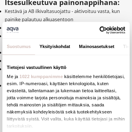
Itsesulkeutuva painonappihana:
Kestävä ja AB ilkivaltasuojattu - aktivoituu vasta, kun
painike palautuu alkuasentoon
Aikakatkaisu 7 sekunnin jälkeen aktivoinnista
Asetettu virtausnopeus 3 l/min (3 bar), säädettävissä
1,4-6 l/min
Suostumus
Yksityiskohdat
Mainosasetukset
Tiet
Messinkinen kromattu runko
M1/2" yhteellä
Tietojesi vastuullinen käyttö
AB (anti-blocking system) ilkivaltasuojattu / vedentulo
katkeaa jokaisen napin painokerran jälkeen
Me ja
1022 kumppanimme
käsittelemme henkilötietojasi,
esim. IP-numeroasi, käyttäen teknologioita, kuten
10 vuoden takuu
evästeitä, tallentamaan ja lukemaan tietoa laitteeltasi,
jotta voimme tarjota personoituja mainoksia ja sisältöjä,
tehdä mainosten ja sisältöjen mittauksia, saada
näkemyksiä kohdeyleisöstä sekä tuotekehitykseen
liittyvistä syistä. Voit valita, kuka käyttää tietojasi ja mihin
Tiedostot
tarkoituksiin.