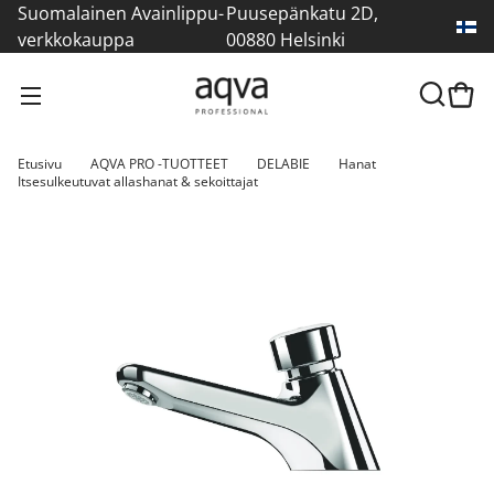
Suomalainen Avainlippu-
Puusepänkatu 2D,
verkkokauppa
00880 Helsinki
Etusivu
AQVA PRO -TUOTTEET
DELABIE
Hanat
Itsesulkeutuvat allashanat & sekoittajat