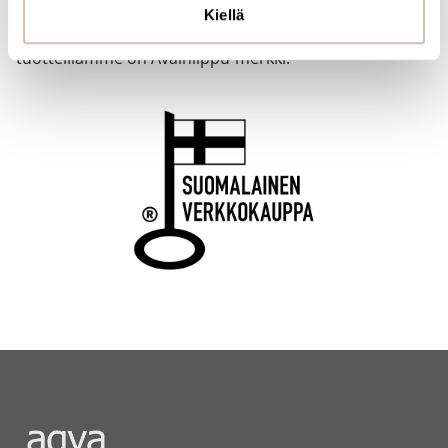
Verkkokauppaa pitää yllä suomalainen yritys, joka
Kiellä
toimittaa tuotteet Suomesta. Myös monilla
tuotteillamme on Avainlippu-merkki.