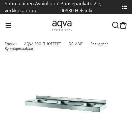
Suomalainen Avainlippu-
Puusepänkatu 2D,
verkkokauppa
00880 Helsinki
Etusivu
AQVA PRO -TUOTTEET
DELABIE
Pesualtaat
Ryhmäpesualtaat