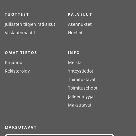
TUOTTEET
PALVELUT
Julkisten tilojen ratkaisut
Asennukset
Vesiautomaatit
Huollot
OMAT TIETOSI
INFO
Kirjaudu
Meistä
Rekisteröidy
Yhteystiedot
Toimitustavat
Toimitusehdot
Jälleenmyyjät
Maksutavat
MAKSUTAVAT