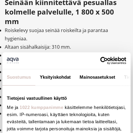
Seinään kiinnitettävä pesuallas
kolmelle palvelulle, 1 800 x 500
mm
Roiskelevy suojaa seinää roiskeilta ja parantaa
hygieniaa.
Altaan sisähalkaisija: 310 mm.
Bakteriostaattinen 304 ruostumaton teräs.
Kiillotettu satiinipintainen ruostumaton teräs.
Ruostumattoman teräksen paksuus: 1,5 mm.
Suostumus
Yksityiskohdat
Mainosasetukset
Tiet
Pyöristetyt reunat estävät loukkaantumisia.
Ilman hananreikää.
Toimitetaan kolmella 1¼" viemärillä.
Tietojesi vastuullinen käyttö
Ilman ylivuotoa.
Me ja
1022 kumppanimme
käsittelemme henkilötietojasi,
Toimitetaan kiinnikkeiden ja kiinnityselementtien
esim. IP-numeroasi, käyttäen teknologioita, kuten
kanssa.
evästeitä, tallentamaan ja lukemaan tietoa laitteeltasi,
jotta voimme tarjota personoituja mainoksia ja sisältöjä,
CE-merkitty. Täyttää eurooppalaisen standardin EN