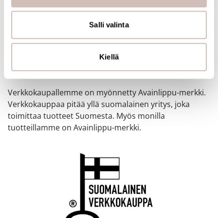
jaamme sosiaalisen median, mainosalan ja analytiikka-
alan kumppaneillemme tietoja siitä, miten käytät
sivustoamme. Kumppanimme voivat yhdistää näitä
Salli valinta
tietoja muihin tietoihin, joita olet antanut heille tai joita on
SUOMALAINEN
kerätty, kun olet käyttänyt heidän palvelujaan.
Kiellä
VERKKOKAUPPA
Verkkokaupallemme on myönnetty Avainlippu-merkki.
Verkkokauppaa pitää yllä suomalainen yritys, joka
toimittaa tuotteet Suomesta. Myös monilla
tuotteillamme on Avainlippu-merkki.