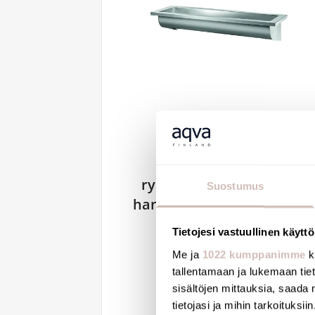
Delabie Canal
ryhmäpesuallas, ilman
Suostumus
hanareikiä, 1200x400mm,
satiini
Tietojesi vastuullinen käyttö
120250
Me ja
1022 kumppanimme
k
708,27 €
tallentamaan ja lukemaan tieto
sisältöjen mittauksia, saada 
tietojasi ja mihin tarkoituksiin