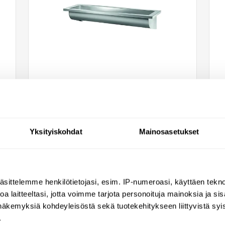
Delabie CANAL pesuallas,
600x400mm, ilman
Yksityiskohdat
Mainosasetukset
hanareikää
120240
538,31 €
äsittelemme henkilötietojasi, esim. IP-numeroasi, käyttäen teknol
a laitteeltasi, jotta voimme tarjota personoituja mainoksia ja sis
näkemyksiä kohdeyleisöstä sekä tuotekehitykseen liittyvistä syist
.