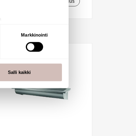
Katso saatavuus
a
aminen)
ossa
. Voit muuttaa
Markkinointi
 ominaisuuksien tukemiseen
tiikka-alan
ietoja muihin tietoihin, joita
Salli kaikki