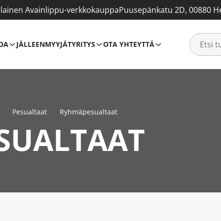
ainen Avainlippu-verkkokauppa
Puusepänkatu 2D, 00880 He
OA
JÄLLEENMYYJÄT
YRITYS
OTA YHTEYTTÄ
Pesualtaat
Ryhmäpesualtaat
SUALTAAT