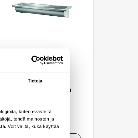
Delabie CANAL
ryhmäpesuallas,
Tietoja
2400x400mm, ilman
hanareikiä
120300
ogioita, kuten evästeitä,
1051,49 €
ältöjä, tehdä mainosten ja
ä. Voit valita, kuka käyttää