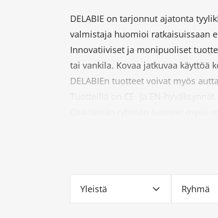
DELABIE on tarjonnut ajatonta tyylik
valmistaja huomioi ratkaisuissaan 
Innovatiiviset ja monipuoliset tuotte
tai vankila. Kovaa jatkuvaa käyttöä 
DELABIEn tuotteet voivat myös autt
Tuotteilla on CE- ja EN-hyväksynnät.
Osa tämän ryhmän tuotteet myös mit
Yleistä
Ryhmä