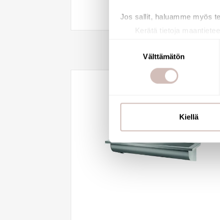
Katso saatavuus
Jos sallit, haluamme myös t
Kerätä tietoja maantietee
Tunnistaa laitteesi skan
Suostumuksen
Lue lisää siitä, miten henkilö
Välttämätön
valinta
suostumustasi tai peruuttaa 
Käytämme evästeitä tarjoama
ja kävijämäärämme analysoim
kumppaneillemme tietoja siitä
Kiellä
olet antanut heille tai joita o