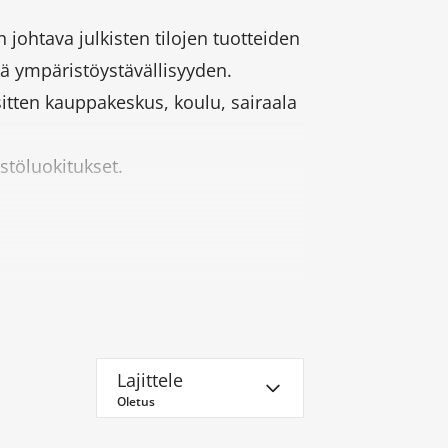
 johtava julkisten tilojen tuotteiden
ä ympäristöystävällisyyden.
ä sitten kauppakeskus, koulu, sairaala
töluokitukset.
Lajittele
Oletus