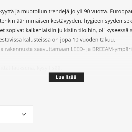
kyyttä ja muotoilun trendejä jo yli 90 vuotta. Euroopan
etenkin äärimmäisen kestävyyden, hygieenisyyden sek
et sopivat kaikenlaisiin julkisiin tiloihin, oli kyseess
kestävissä kalusteissa on jopa 10 vuoden takuu.
aa rakennusta saavuttamaan LEED- ja BREEAM-ympäris
tatilauksena, kysy lisää.
Lue lisää