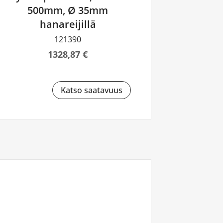
500mm, Ø 35mm
hanareijillä
121390
1328,87 €
Katso saatavuus