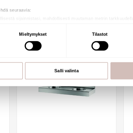
Katso saatavuus
ehdä seuraavia:
llisestä sijainnistasi, mahdollisesti muutaman metrin tarkkuudell
naamalla sen ominaispiirteitä aktiivisesti (sormenjäljen muodost
tietojasi käsitellään ja miten voit määrittää asetuksesi
tiedot-osi
Mieltymykset
Tilastot
sen milloin vain evästeilmoituksessa.
mme sisällön ja mainosten räätälöimiseen, sosiaalisen median
iseen. Lisäksi jaamme sosiaalisen median, mainosalan ja analy
, miten käytät sivustoamme. Kumppanimme voivat yhdistää näitä t
Salli valinta
n kerätty, kun olet käyttänyt heidän palvelujaan.