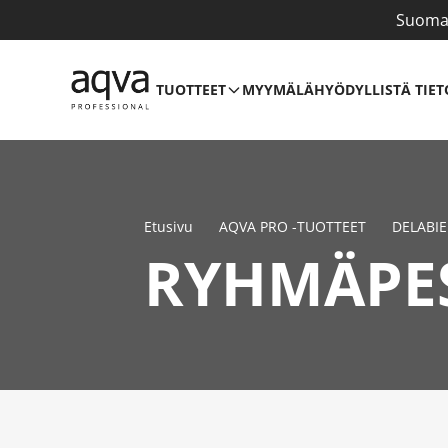
Suomal
TUOTTEET
MYYMÄLÄ
HYÖDYLLISTÄ TIET
Etusivu
AQVA PRO -TUOTTEET
DELABIE
RYHMÄPE