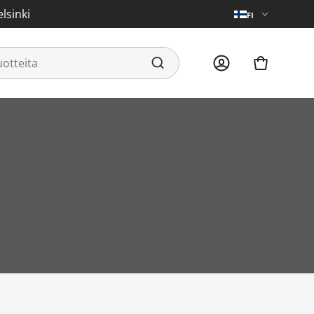
lsinki
FI