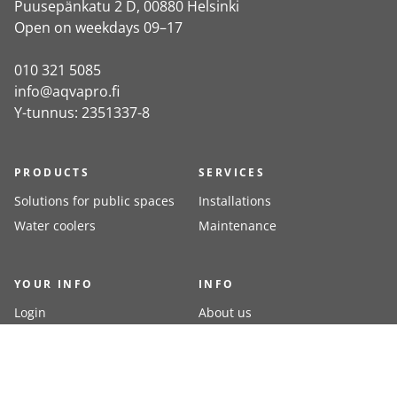
Puusepänkatu 2 D, 00880 Helsinki
Open on weekdays 09–17
010 321 5085
info@aqvapro.fi
Y-tunnus: 2351337-8
PRODUCTS
SERVICES
Solutions for public spaces
Installations
Water coolers
Maintenance
YOUR INFO
INFO
Login
About us
Register
Contacts
Delivery methods
Terms of delivery