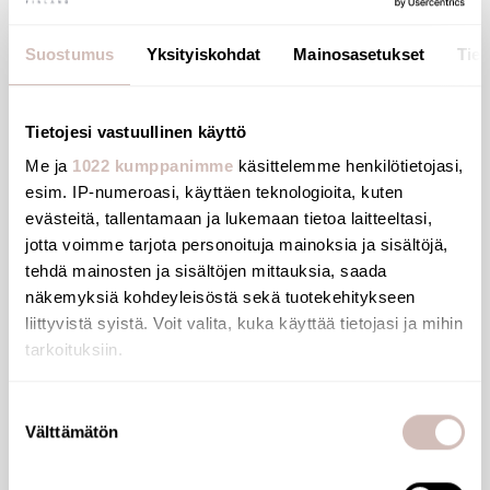
Suostumus
Yksityiskohdat
Mainosasetukset
Tiet
Tietojesi vastuullinen käyttö
Me ja
1022 kumppanimme
käsittelemme henkilötietojasi,
esim. IP-numeroasi, käyttäen teknologioita, kuten
evästeitä, tallentamaan ja lukemaan tietoa laitteeltasi,
jotta voimme tarjota personoituja mainoksia ja sisältöjä,
tehdä mainosten ja sisältöjen mittauksia, saada
näkemyksiä kohdeyleisöstä sekä tuotekehitykseen
liittyvistä syistä. Voit valita, kuka käyttää tietojasi ja mihin
tarkoituksiin.
Jos sallit, haluamme myös tehdä seuraavia:
Suostumuksen
Välttämätön
Kerätä tietoja maantieteellisestä sijainnistasi,
valinta
Reinforced PVC SILVER flexible shower hose
mahdollisesti muutaman metrin tarkkuudella
L1.5m
Tunnistaa laitteesi skannaamalla sen ominaispiirteitä