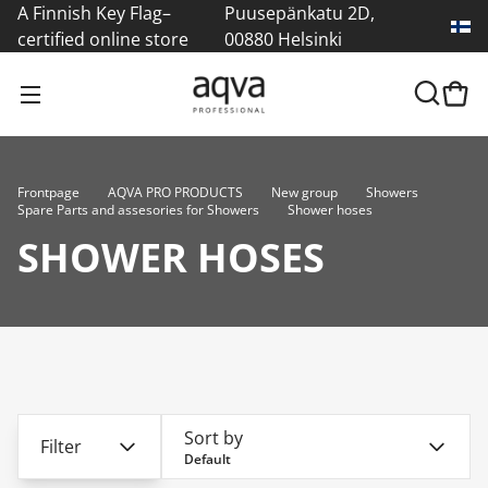
A Finnish Key Flag–
Puusepänkatu 2D,
certified online store
00880 Helsinki
Frontpage
AQVA PRO PRODUCTS
New group
Showers
Spare Parts and assesories for Showers
Shower hoses
SHOWER HOSES
Sort by
Filter
Default